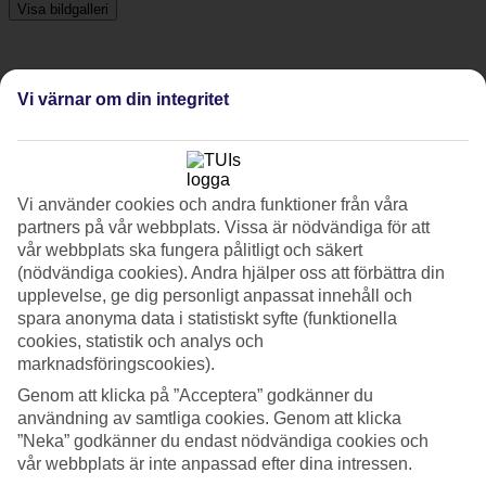
Visa bildgalleri
Föregående
Nästa
Vi värnar om din integritet
Tripadvisor
Vi använder cookies och andra funktioner från våra
4/5
partners på vår webbplats. Vissa är nödvändiga för att
vår webbplats ska fungera pålitligt och säkert
Betyg av
4 / 5
från
627 omdömen
(nödvändiga cookies). Andra hjälper oss att förbättra din
Renlighet
upplevelse, ge dig personligt anpassat innehåll och
4.2/5
spara anonyma data i statistiskt syfte (funktionella
Läge
cookies, statistik och analys och
4.8/5
marknadsföringscookies).
Rum
3.8/5
Genom att klicka på ”Acceptera” godkänner du
Service
användning av samtliga cookies. Genom att klicka
4.1/5
”Neka” godkänner du endast nödvändiga cookies och
Sovkvalitet
vår webbplats är inte anpassad efter dina intressen.
4.1/5