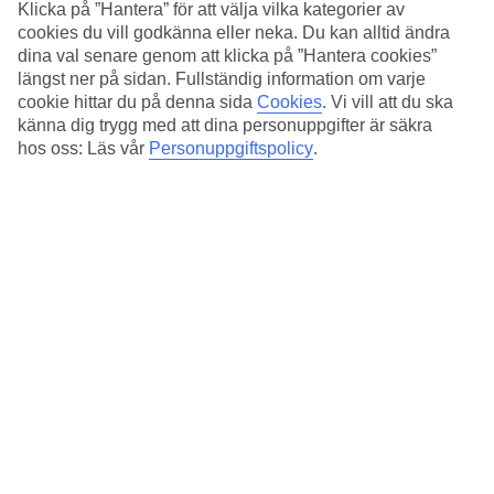
Standard
Klicka på ”Hantera” för att välja vilka kategorier av
4/5
cookies du vill godkänna eller neka. Du kan alltid ändra
dina val senare genom att klicka på ”Hantera cookies”
Om hotellet
längst ner på sidan. Fullständig information om varje
cookie hittar du på denna sida
Cookies
.
Vi vill att du ska
4*
känna dig trygg med att dina personuppgifter är säkra
Officiell klassificering
hos oss: Läs vår
Personuppgiftspolicy
.
Det 4-stjärniga hotellet Residenza Antica i Rome är ett hotell med
WiFi och restaurang. På området finns det parkeringsmöjligheter.
Följande kreditkort accepteras på hotellet: American Express,
Mastercard och Visa.
Snabbfakta
Restaurang
Ja
Medeltemperatur i Rom
Föregående
Jan