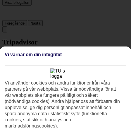
Visa bildgalleri
Föregående
Nästa
Tripadvisor
Vi värnar om din integritet
4.3/5
Betyg av
4.3 / 5
från
1727 omdömen
Renlighet
Vi använder cookies och andra funktioner från våra
4.5/5
partners på vår webbplats. Vissa är nödvändiga för att
Läge
vår webbplats ska fungera pålitligt och säkert
3.7/5
Rum
(nödvändiga cookies). Andra hjälper oss att förbättra din
4.3/5
upplevelse, ge dig personligt anpassat innehåll och
Service
spara anonyma data i statistiskt syfte (funktionella
4.3/5
cookies, statistik och analys och
Sovkvalitet
marknadsföringscookies).
4.3/5