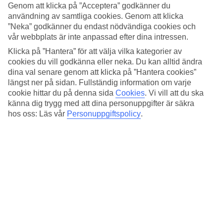
Standard
Genom att klicka på ”Acceptera” godkänner du
4.2/5
användning av samtliga cookies. Genom att klicka
”Neka” godkänner du endast nödvändiga cookies och
Om hotellet
vår webbplats är inte anpassad efter dina intressen.
Klicka på ”Hantera” för att välja vilka kategorier av
4*
cookies du vill godkänna eller neka. Du kan alltid ändra
Officiell klassificering
dina val senare genom att klicka på ”Hantera cookies”
Det 4-stjärniga hotellet Pulitzer Roma i Rome är ett hotell med bar,
längst ner på sidan. Fullständig information om varje
frukostbuffé och WiFi. På hotellet kan du njuta av både massage och
cookie hittar du på denna sida
Cookies
.
Vi vill att du ska
bubbelpool. Är barnen med på resan finns barnvakt. På området
känna dig trygg med att dina personuppgifter är säkra
finns det parkeringsmöjligheter. Hotellet hade sin senaste renovering
hos oss: Läs vår
Personuppgiftspolicy
.
år 2017. Följande kreditkort accepteras på hotellet: American
Express, Diners Club, EC Maestro, Mastercard och Visa.
Snabbfakta
Bad/strand
1,5 km
Restaurang/Bar
Ja/Ja
Medeltemperatur i Rom