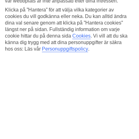
vår webbplats är inte anpassad efter dina intressen.
Standard
4.5/5
Klicka på ”Hantera” för att välja vilka kategorier av
cookies du vill godkänna eller neka. Du kan alltid ändra
Om hotellet
dina val senare genom att klicka på ”Hantera cookies”
längst ner på sidan. Fullständig information om varje
4*
cookie hittar du på denna sida
Cookies
.
Vi vill att du ska
Officiell klassificering
känna dig trygg med att dina personuppgifter är säkra
hos oss: Läs vår
Personuppgiftspolicy
.
Det 4-stjärniga hotellet Profumo Maison Colosseo i Rome är ett
hotell med bar, frukostbuffé och WiFi. På området finns det
parkeringsmöjligheter. Hotellet hade sin senaste renovering år 2011.
Följande kreditkort accepteras på hotellet: American Express, EC
Maestro, Mastercard och Visa.
Snabbfakta
Restaurang/Bar
Ja/Ja
Medeltemperatur i Rom
Föregående