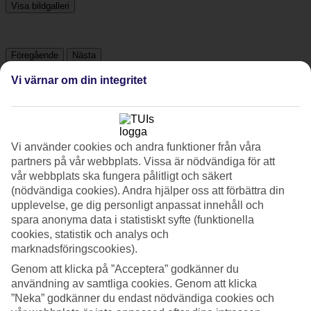
Visa bildgalleri
Föregående
Nästa
Vi värnar om din integritet
Tripadvisor
4.6/5
Vi använder cookies och andra funktioner från våra
partners på vår webbplats. Vissa är nödvändiga för att
Betyg av
4.6 / 5
från
345 omdömen
vår webbplats ska fungera pålitligt och säkert
Renlighet
(nödvändiga cookies). Andra hjälper oss att förbättra din
4.9/5
upplevelse, ge dig personligt anpassat innehåll och
Läge
spara anonyma data i statistiskt syfte (funktionella
4.8/5
cookies, statistik och analys och
Rum
marknadsföringscookies).
4.6/5
Service
Genom att klicka på ”Acceptera” godkänner du
4.7/5
användning av samtliga cookies. Genom att klicka
Sovkvalitet
”Neka” godkänner du endast nödvändiga cookies och
4.7/5