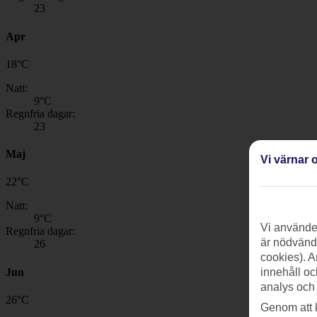
23
Apr
18
°
C
Natt:
9
°C
Regnfria dagar:
23
Maj
Vi värnar o
22
°
C
Natt:
9
°C
Vi använder
Regnfria dagar:
är nödvändi
26
cookies). A
Jun
innehåll oc
analys och
26
°
C
Genom att 