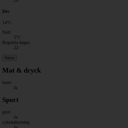
20
Dec
14
°
C
Natt:
5
°C
Regnfria dagar:
22
Nästa
Mat & dryck
barer
Ja
Sport
gym
Ja
cykeluthyrning
Ja