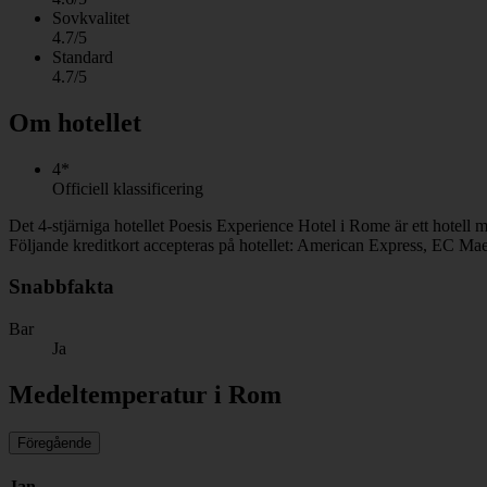
Sovkvalitet
4.7/5
Standard
4.7/5
Om hotellet
4*
Officiell klassificering
Det 4-stjärniga hotellet Poesis Experience Hotel i Rome är ett hotell
Följande kreditkort accepteras på hotellet: American Express, EC Mae
Snabbfakta
Bar
Ja
Medeltemperatur i Rom
Föregående
Jan