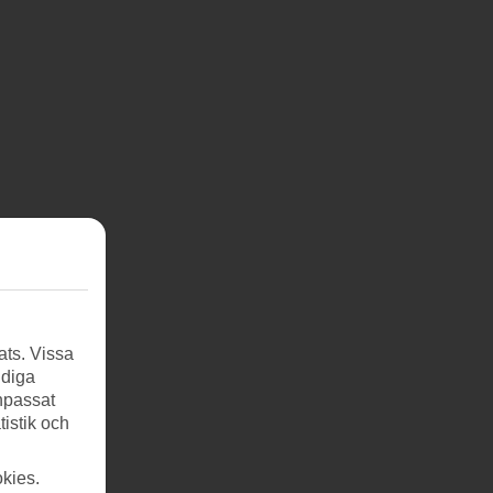
ats. Vissa
ndiga
anpassat
tistik och
kies.