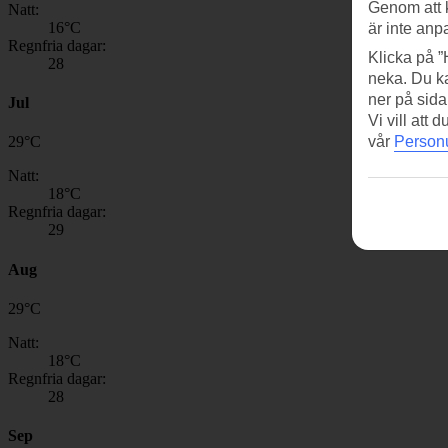
Genom att 
Natt:
16
°C
är inte anp
Regnfria dagar:
Klicka på ”
28
neka. Du ka
ner på sida
Jul
Vi vill att
vår
Personu
29
°
C
Natt:
18
°C
Regnfria dagar:
29
Aug
29
°
C
Natt:
18
°C
Regnfria dagar:
28
Sep