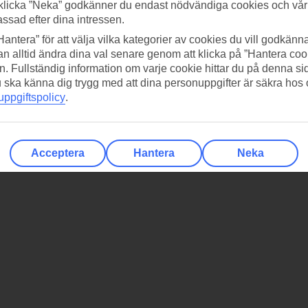
klicka ”Neka” godkänner du endast nödvändiga cookies och vå
assad efter dina intressen.
Hantera” för att välja vilka kategorier av cookies du vill godkänna
n alltid ändra dina val senare genom att klicka på ”Hantera coo
n. Fullständig information om varje cookie hittar du på denna s
 du ska känna dig trygg med att dina personuppgifter är säkra hos
ppgiftspolicy
.
Acceptera
Hantera
Neka