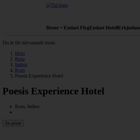
Resor
Endast Flyg
Endast Hotell
Erbjudan
Du är för närvarande inom
Hem
Resa
Italien
Rom
Poesis Experience Hotel
Poesis Experience Hotel
Rom, Italien
Se priser