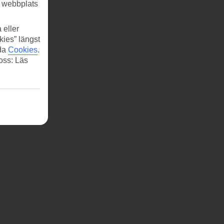
r webbplats
 eller
kies” längst
ida
Cookies
.
 oss: Läs