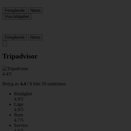
Föregående
Nästa
Visa bildgalleri
Föregående
Nästa
Tripadvisor
4.4/5
Betyg av
4.4 / 5
från
50 omdömen
Renlighet
4.9/5
Läge
4.9/5
Rum
4.7/5
Service
4.6/5