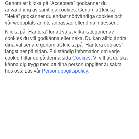
Standard
Genom att klicka på ”Acceptera” godkänner du
4.4/5
användning av samtliga cookies. Genom att klicka
”Neka” godkänner du endast nödvändiga cookies och
Om hotellet
vår webbplats är inte anpassad efter dina intressen.
Klicka på ”Hantera” för att välja vilka kategorier av
4*
cookies du vill godkänna eller neka. Du kan alltid ändra
Officiell klassificering
dina val senare genom att klicka på ”Hantera cookies”
Det 4-stjärniga hotellet Palazzo Navona Hotel i Rome är ett hotell
längst ner på sidan. Fullständig information om varje
med bar, frukostbuffé och WiFi. Är barnen med på resan finns
cookie hittar du på denna sida
Cookies
.
Vi vill att du ska
barnvakt. På området finns det parkeringsmöjligheter. Hotellet hade
känna dig trygg med att dina personuppgifter är säkra
sin senaste renovering år 2014. Följande kreditkort accepteras på
hos oss: Läs vår
Personuppgiftspolicy
.
hotellet: American Express, Diners Club, EC Maestro, Mastercard
och Visa.
Snabbfakta
Bad/strand
6,1 km
Restaurang/Bar
Ja/Ja
Medeltemperatur i Rom