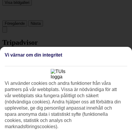
Visa bildgalleri
Föregående
Nästa
Tripadvisor
Vi värnar om din integritet
4.7/5
Betyg av
4.7 / 5
från
1271 omdömen
Renlighet
Vi använder cookies och andra funktioner från våra
4.8/5
partners på vår webbplats. Vissa är nödvändiga för att
Läge
vår webbplats ska fungera pålitligt och säkert
4.9/5
Rum
(nödvändiga cookies). Andra hjälper oss att förbättra din
4.6/5
upplevelse, ge dig personligt anpassat innehåll och
Service
spara anonyma data i statistiskt syfte (funktionella
4.7/5
cookies, statistik och analys och
Sovkvalitet
marknadsföringscookies).
4.7/5