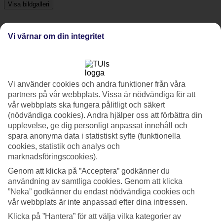
Visa bildgalleri
Vi värnar om din integritet
Föregående
Nästa
Tripadvisor
Vi använder cookies och andra funktioner från våra
partners på vår webbplats. Vissa är nödvändiga för att
4.5/5
vår webbplats ska fungera pålitligt och säkert
(nödvändiga cookies). Andra hjälper oss att förbättra din
Betyg av
4.5 / 5
från
111 omdömen
upplevelse, ge dig personligt anpassat innehåll och
Renlighet
spara anonyma data i statistiskt syfte (funktionella
4.7/5
cookies, statistik och analys och
Läge
marknadsföringscookies).
4.5/5
Rum
Genom att klicka på ”Acceptera” godkänner du
4.8/5
användning av samtliga cookies. Genom att klicka
Service
”Neka” godkänner du endast nödvändiga cookies och
4.4/5
vår webbplats är inte anpassad efter dina intressen.
Sovkvalitet
4.3/5
Klicka på ”Hantera” för att välja vilka kategorier av