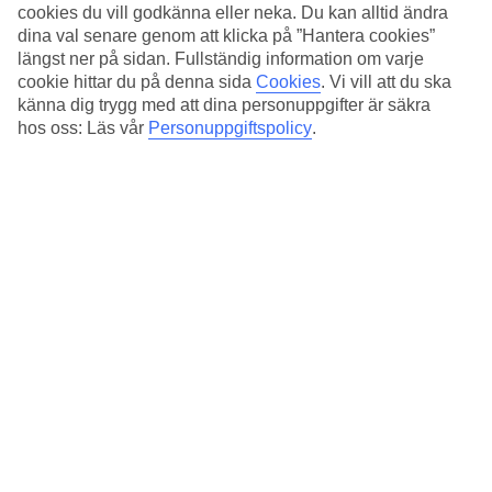
Standard
cookies du vill godkänna eller neka. Du kan alltid ändra
4.2/5
dina val senare genom att klicka på ”Hantera cookies”
längst ner på sidan. Fullständig information om varje
Om hotellet
cookie hittar du på denna sida
Cookies
.
Vi vill att du ska
känna dig trygg med att dina personuppgifter är säkra
4*
hos oss: Läs vår
Personuppgiftspolicy
.
Officiell klassificering
Det 4-stjärniga hotellet Operà Suites Roma i Rome är ett hotell med
WiFi. På området finns det parkeringsmöjligheter. Följande
kreditkort accepteras på hotellet: Visa.
Medeltemperatur i Rom
Föregående
Jan
13
°
C
Natt:
4
°C
Regnfria dagar: