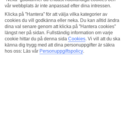
Standard
vår webbplats är inte anpassad efter dina intressen.
4.1/5
Klicka på ”Hantera” för att välja vilka kategorier av
Om hotellet
cookies du vill godkänna eller neka. Du kan alltid ändra
dina val senare genom att klicka på ”Hantera cookies”
4*
längst ner på sidan. Fullständig information om varje
Officiell klassificering
cookie hittar du på denna sida
Cookies
.
Vi vill att du ska
känna dig trygg med att dina personuppgifter är säkra
Det 4-stjärniga hotellet Morgana i Rome är ett hotell med bar,
hos oss: Läs vår
Personuppgiftspolicy
.
frukostbuffé och WiFi. Är barnen med på resan finns barnvakt. På
området finns det parkeringsmöjligheter. Hotellet hade sin senaste
renovering år 2008. Följande kreditkort accepteras på hotellet:
American Express, Diners Club, Mastercard och Visa.
Snabbfakta
Restaurang/Bar
Ja/Ja
Medeltemperatur i Rom
Föregående