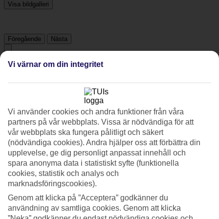
Visa bildgalleri
Föregående
Nästa
Vi värnar om din integritet
Tripadvisor
4.2/5
Vi använder cookies och andra funktioner från våra
Betyg av
4.2 / 5
från
2228 omdömen
partners på vår webbplats. Vissa är nödvändiga för att
vår webbplats ska fungera pålitligt och säkert
Renlighet
4.4/5
(nödvändiga cookies). Andra hjälper oss att förbättra din
Läge
upplevelse, ge dig personligt anpassat innehåll och
4.3/5
spara anonyma data i statistiskt syfte (funktionella
Rum
cookies, statistik och analys och
4/5
marknadsföringscookies).
Service
4.5/5
Genom att klicka på ”Acceptera” godkänner du
Sovkvalitet
användning av samtliga cookies. Genom att klicka
4.1/5
”Neka” godkänner du endast nödvändiga cookies och