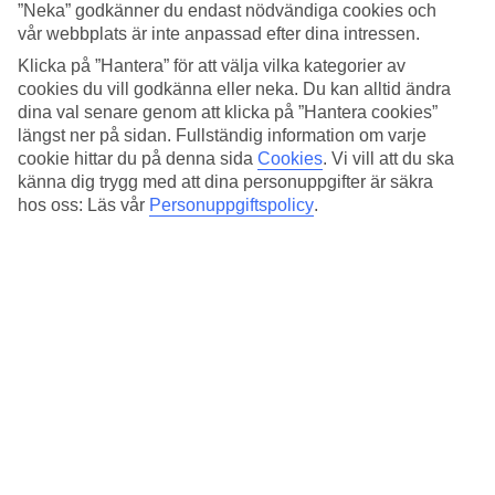
Standard
”Neka” godkänner du endast nödvändiga cookies och
3.7/5
vår webbplats är inte anpassad efter dina intressen.
Klicka på ”Hantera” för att välja vilka kategorier av
Om hotellet
cookies du vill godkänna eller neka. Du kan alltid ändra
dina val senare genom att klicka på ”Hantera cookies”
3*
längst ner på sidan. Fullständig information om varje
Officiell klassificering
cookie hittar du på denna sida
Cookies
.
Vi vill att du ska
Det 3-stjärniga hotellet MF Hotel i Rome är ett hotell med bar, WiFi
känna dig trygg med att dina personuppgifter är säkra
och restaurang. Är barnen med på resan finns barnvakt. På området
hos oss: Läs vår
Personuppgiftspolicy
.
finns det parkeringsmöjligheter. Hotellet hade sin senaste renovering
år 2013. Följande kreditkort accepteras på hotellet: American
Express, EC Maestro, Mastercard och Visa.
Snabbfakta
Restaurang/Bar
Ja/Ja
Medeltemperatur i Rom
Föregående