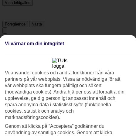
Visa bildgalleri
Föregående
Nästa
Tripadvisor
Vi värnar om din integritet
3.5/5
Betyg av
3.5 / 5
från
423 omdömen
Vi använder cookies och andra funktioner från våra
partners på vår webbplats. Vissa är nödvändiga för att
Renlighet
vår webbplats ska fungera pålitligt och säkert
4/5
(nödvändiga cookies). Andra hjälper oss att förbättra din
Läge
upplevelse, ge dig personligt anpassat innehåll och
3.7/5
Rum
spara anonyma data i statistiskt syfte (funktionella
3.4/5
cookies, statistik och analys och
Service
marknadsföringscookies).
3.9/5
Genom att klicka på ”Acceptera” godkänner du
Sovkvalitet
4/5
användning av samtliga cookies. Genom att klicka