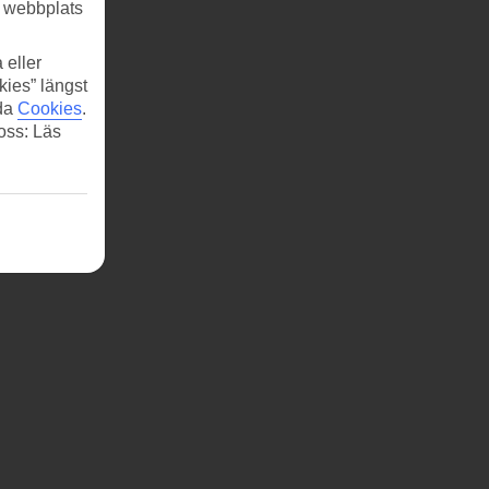
r webbplats
 eller
kies” längst
ida
Cookies
.
 oss: Läs