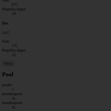
Natt:
8
°C
Regnfria dagar:
20
Dec
14
°
C
Natt:
5
°C
Regnfria dagar:
22
Nästa
Pool
pooler
1
utomhuspool
Ja
inomhuspool
Ja