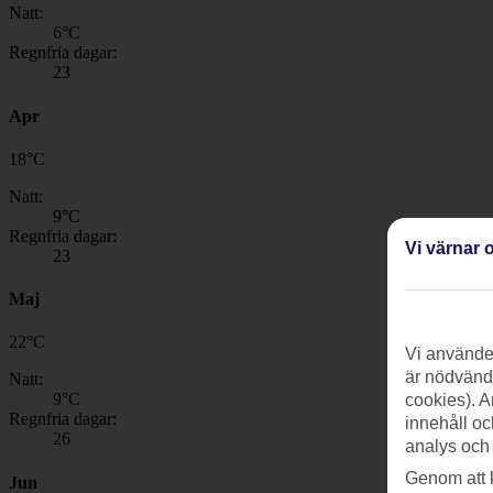
Natt:
6
°C
Regnfria dagar:
23
Apr
18
°
C
Natt:
9
°C
Regnfria dagar:
Vi värnar o
23
Maj
22
°
C
Vi använder
är nödvändi
Natt:
9
°C
cookies). A
Regnfria dagar:
innehåll oc
26
analys och
Genom att 
Jun