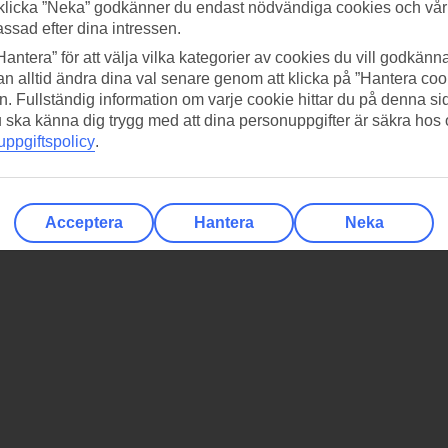
klicka ”Neka” godkänner du endast nödvändiga cookies och vå
assad efter dina intressen.
Hantera” för att välja vilka kategorier av cookies du vill godkänna
n alltid ändra dina val senare genom att klicka på ”Hantera coo
n. Fullständig information om varje cookie hittar du på denna s
 du ska känna dig trygg med att dina personuppgifter är säkra hos
ppgiftspolicy
.
Acceptera
Hantera
Neka