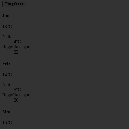
Föregående
Jan
13
°
C
Natt:
4
°C
Regnfria dagar:
22
Feb
14
°
C
Natt:
5
°C
Regnfria dagar:
20
Mar
15
°
C