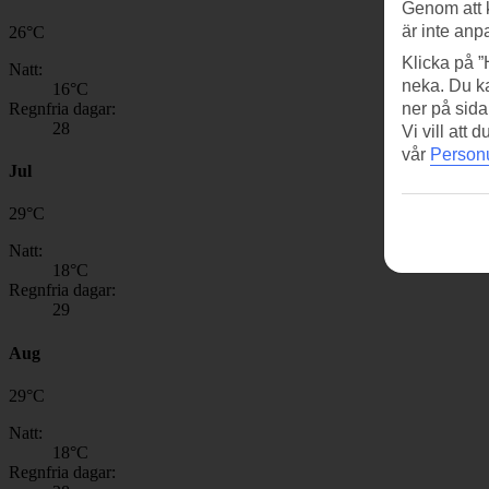
Genom att 
är inte anp
26
°
C
Klicka på ”
Natt:
neka. Du ka
16
°C
Regnfria dagar:
ner på sida
28
Vi vill att
vår
Personu
Jul
29
°
C
Natt:
18
°C
Regnfria dagar:
29
Aug
29
°
C
Natt:
18
°C
Regnfria dagar: