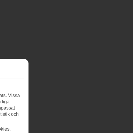
ats. Vissa
ndiga
anpassat
tistik och
kies.