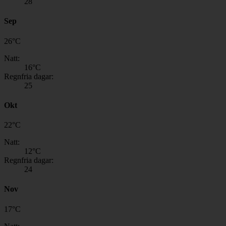
28
Sep
26
°
C
Natt:
16
°C
Regnfria dagar:
25
Okt
22
°
C
Natt:
12
°C
Regnfria dagar:
24
Nov
17
°
C