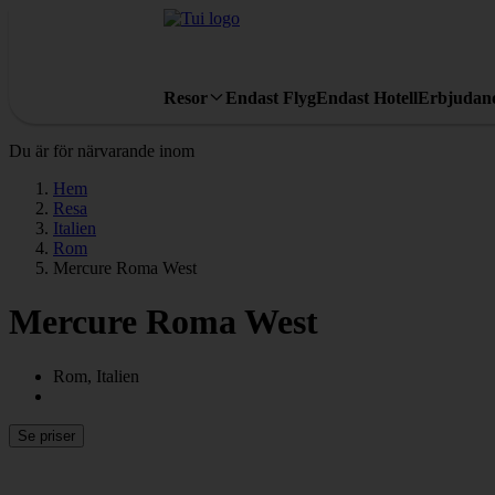
Resor
Endast Flyg
Endast Hotell
Erbjudan
Du är för närvarande inom
Hem
Resa
Italien
Rom
Mercure Roma West
Mercure Roma West
Rom, Italien
Se priser