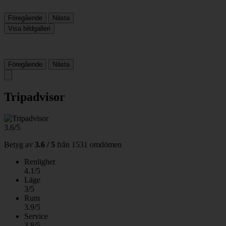
Föregående
Nästa
Visa bildgalleri
Föregående
Nästa
Tripadvisor
3.6/5
Betyg av
3.6 / 5
från
1531 omdömen
Renlighet
4.1/5
Läge
3/5
Rum
3.9/5
Service
3.8/5