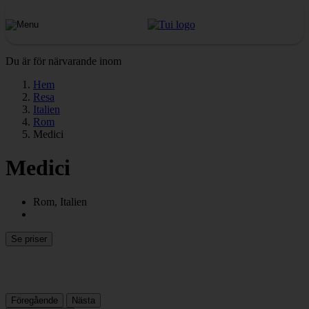
Du är för närvarande inom
Hem
Resa
Italien
Rom
Medici
Medici
Rom, Italien
Se priser
Föregående
Nästa