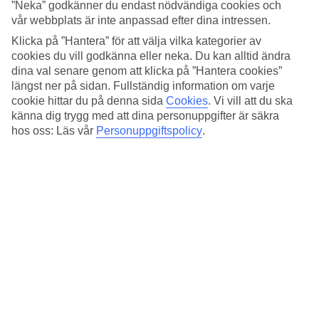
Standard
”Neka” godkänner du endast nödvändiga cookies och
4/5
vår webbplats är inte anpassad efter dina intressen.
Klicka på ”Hantera” för att välja vilka kategorier av
Om hotellet
cookies du vill godkänna eller neka. Du kan alltid ändra
dina val senare genom att klicka på ”Hantera cookies”
3*
längst ner på sidan. Fullständig information om varje
Officiell klassificering
cookie hittar du på denna sida
Cookies
.
Vi vill att du ska
Det 3-stjärniga hotellet Medici i Rome är ett hotell med bar,
känna dig trygg med att dina personuppgifter är säkra
frukostbuffé och WiFi. På området finns det parkeringsmöjligheter.
hos oss: Läs vår
Personuppgiftspolicy
.
Hotellet hade sin senaste renovering år 2007. Följande kreditkort
accepteras på hotellet: American Express, Diners Club, EC Maestro,
Mastercard och Visa.
Snabbfakta
Restaurang/Bar
Ja/Ja
Medeltemperatur i Rom
Föregående