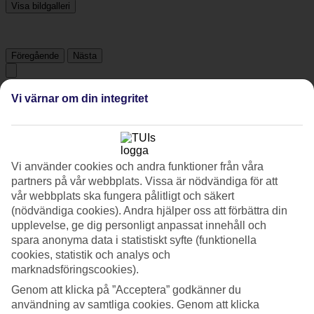
Visa bildgalleri
Föregående
Nästa
Tripadvisor
Vi värnar om din integritet
3.9/5
Vi använder cookies och andra funktioner från våra
Betyg av
3.9 / 5
från
1031 omdömen
partners på vår webbplats. Vissa är nödvändiga för att
Renlighet
vår webbplats ska fungera pålitligt och säkert
4.2/5
(nödvändiga cookies). Andra hjälper oss att förbättra din
Läge
upplevelse, ge dig personligt anpassat innehåll och
4.1/5
spara anonyma data i statistiskt syfte (funktionella
Rum
3.8/5
cookies, statistik och analys och
Service
marknadsföringscookies).
4/5
Genom att klicka på ”Acceptera” godkänner du
Sovkvalitet
3.9/5
användning av samtliga cookies. Genom att klicka