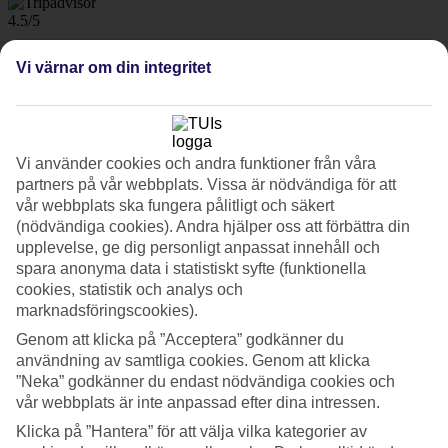
4.5/5
Betyg av
4.5 / 5
från
281 omdömen
Vi värnar om din integritet
Renlighet
4.7/5
Läge
4.9/5
Rum
Vi använder cookies och andra funktioner från våra
4.7/5
partners på vår webbplats. Vissa är nödvändiga för att
Service
vår webbplats ska fungera pålitligt och säkert
4.5/5
(nödvändiga cookies). Andra hjälper oss att förbättra din
Sovkvalitet
upplevelse, ge dig personligt anpassat innehåll och
4.6/5
Standard
spara anonyma data i statistiskt syfte (funktionella
4.3/5
cookies, statistik och analys och
marknadsföringscookies).
Om hotellet
Genom att klicka på ”Acceptera” godkänner du
användning av samtliga cookies. Genom att klicka
4*
”Neka” godkänner du endast nödvändiga cookies och
Officiell klassificering
vår webbplats är inte anpassad efter dina intressen.
Det 4-stjärniga hotellet Margutta 54 Luxury Suites i Rome är ett
Klicka på ”Hantera” för att välja vilka kategorier av
hotell med bar, WiFi och restaurang. På området finns det