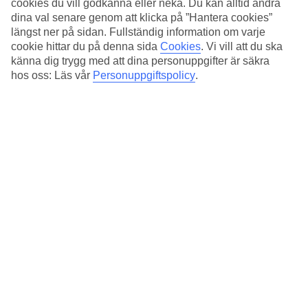
cookies du vill godkänna eller neka. Du kan alltid ändra
parkeringsmöjligheter.
dina val senare genom att klicka på ”Hantera cookies”
längst ner på sidan. Fullständig information om varje
Snabbfakta
cookie hittar du på denna sida
Cookies
.
Vi vill att du ska
känna dig trygg med att dina personuppgifter är säkra
Restaurang/Bar
Ja/Ja
hos oss: Läs vår
Personuppgiftspolicy
.
Medeltemperatur i Rom
Föregående
Jan
13
°
C
Natt:
4
°C
Regnfria dagar:
22
Feb
14
°
C