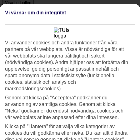
Visa bildgalleri
Vi värnar om din integritet
Föregående
Nästa
Vi använder cookies och andra funktioner från våra
Tripadvisor
partners på vår webbplats. Vissa är nödvändiga för att
vår webbplats ska fungera pålitligt och säkert
(nödvändiga cookies). Andra hjälper oss att förbättra din
4.2/5
upplevelse, ge dig personligt anpassat innehåll och
Betyg av
4.2 / 5
från
35 omdömen
spara anonyma data i statistiskt syfte (funktionella
cookies, statistik och analys och
Renlighet
marknadsföringscookies).
4.4/5
Läge
Genom att klicka på ”Acceptera” godkänner du
4.5/5
användning av samtliga cookies. Genom att klicka
Rum
”Neka” godkänner du endast nödvändiga cookies och
4/5
vår webbplats är inte anpassad efter dina intressen.
Service
4.2/5
Klicka på ”Hantera” för att välja vilka kategorier av
Sovkvalitet
cookies du vill godkänna eller neka. Du kan alltid ändra
4/5
dina val senare genom att klicka på ”Hantera cookies”