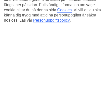
Standard
längst ner på sidan. Fullständig information om varje
3.9/5
cookie hittar du på denna sida
Cookies
.
Vi vill att du ska
Om hotellet
känna dig trygg med att dina personuppgifter är säkra
hos oss: Läs vår
Personuppgiftspolicy
.
4*
Officiell klassificering
Det 4-stjärniga hotellet Je Rome Hotel i Rome är ett hotell med bar
och WiFi. På området finns det parkeringsmöjligheter.
Snabbfakta
Bar
Ja
Medeltemperatur i Rom
Föregående
Jan
13
°
C