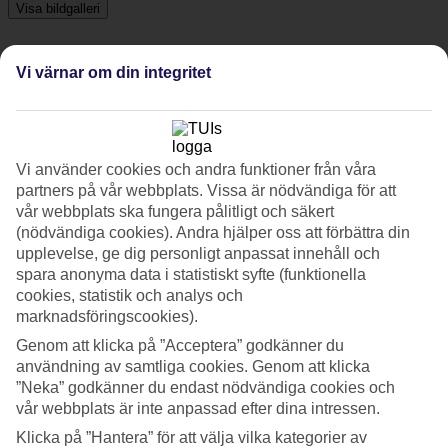
Visa bildgalleri
Vi värnar om din integritet
Föregående
Nästa
Om hotellet
Vi använder cookies och andra funktioner från våra
4*
partners på vår webbplats. Vissa är nödvändiga för att
Officiell klassificering
vår webbplats ska fungera pålitligt och säkert
(nödvändiga cookies). Andra hjälper oss att förbättra din
Det 4-stjärniga hotellet iRooms Central Station i Rome är ett hotell
upplevelse, ge dig personligt anpassat innehåll och
med WiFi. På hotellet kan du njuta av både bastu och bubbelpool.
spara anonyma data i statistiskt syfte (funktionella
På området finns det parkeringsmöjligheter. Följande kreditkort
accepteras på hotellet: American Express, EC Maestro, Mastercard
cookies, statistik och analys och
och Visa.
marknadsföringscookies).
Genom att klicka på ”Acceptera” godkänner du
Medeltemperatur i Rom
användning av samtliga cookies. Genom att klicka
”Neka” godkänner du endast nödvändiga cookies och
Föregående
vår webbplats är inte anpassad efter dina intressen.
Klicka på ”Hantera” för att välja vilka kategorier av
Jan