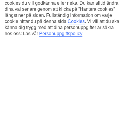
cookies du vill godkänna eller neka. Du kan alltid ändra
13
°
C
dina val senare genom att klicka på ”Hantera cookies”
längst ner på sidan. Fullständig information om varje
Natt:
cookie hittar du på denna sida
Cookies
.
Vi vill att du ska
4
°C
känna dig trygg med att dina personuppgifter är säkra
Regnfria dagar:
hos oss: Läs vår
Personuppgiftspolicy
.
22
Feb
14
°
C
Natt:
5
°C
Regnfria dagar:
20
Mar
15
°
C
Natt:
6
°C
Regnfria dagar: