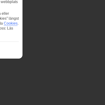
r webbplats
 eller
kies” längst
ida
Cookies
.
 oss: Läs