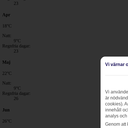
23
Apr
18
°
C
Natt:
9
°C
Regnfria dagar:
23
Maj
Vi värnar o
22
°
C
Natt:
9
°C
Vi använder
Regnfria dagar:
är nödvändi
26
cookies). A
Jun
innehåll oc
analys och
26
°
C
Genom att 