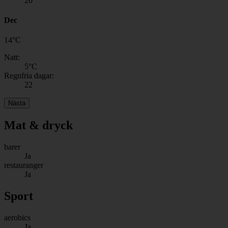
20
Dec
14
°
C
Natt:
5
°C
Regnfria dagar:
22
Nästa
Mat & dryck
barer
Ja
restauranger
Ja
Sport
aerobics
Ja