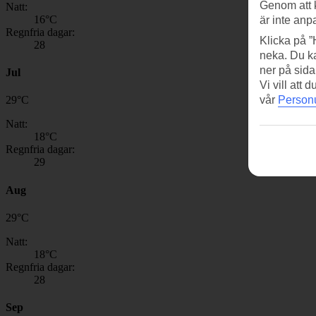
Genom att 
Natt:
16
°C
är inte anp
Regnfria dagar:
Klicka på ”
28
neka. Du ka
ner på sida
Jul
Vi vill att
vår
Personu
29
°
C
Natt:
18
°C
Regnfria dagar:
29
Aug
29
°
C
Natt:
18
°C
Regnfria dagar:
28
Sep