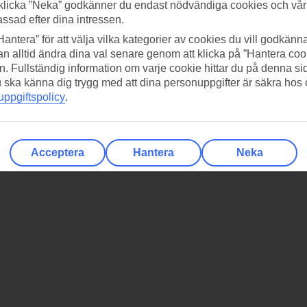
klicka ”Neka” godkänner du endast nödvändiga cookies och vå
assad efter dina intressen.
Hantera” för att välja vilka kategorier av cookies du vill godkänna
n alltid ändra dina val senare genom att klicka på ”Hantera coo
n. Fullständig information om varje cookie hittar du på denna s
 du ska känna dig trygg med att dina personuppgifter är säkra hos
ppgiftspolicy
.
Acceptera
Hantera
Neka