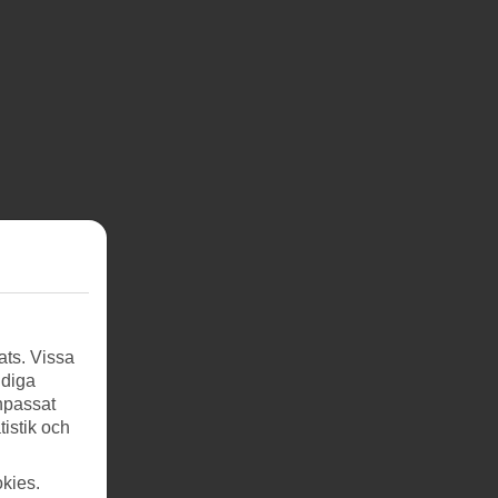
ats. Vissa
ndiga
anpassat
tistik och
kies.