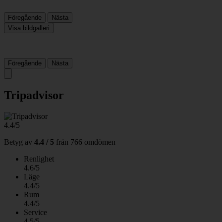
Föregående
Nästa
Visa bildgalleri
Föregående
Nästa
Tripadvisor
4.4/5
Betyg av
4.4 / 5
från
766 omdömen
Renlighet
4.6/5
Läge
4.4/5
Rum
4.4/5
Service
4.5/5