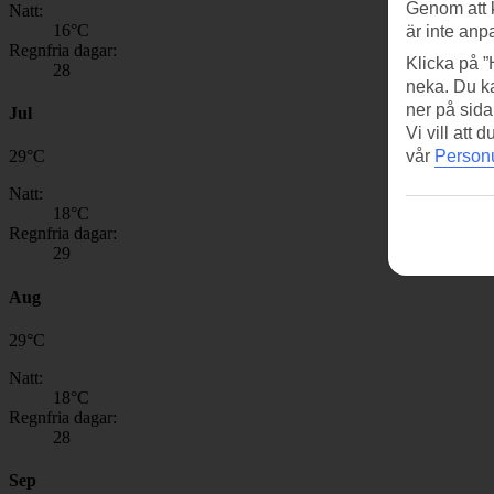
Genom att 
Natt:
16
°C
är inte anp
Regnfria dagar:
Klicka på ”
28
neka. Du ka
ner på sida
Jul
Vi vill att
vår
Personu
29
°
C
Natt:
18
°C
Regnfria dagar:
29
Aug
29
°
C
Natt:
18
°C
Regnfria dagar:
28
Sep