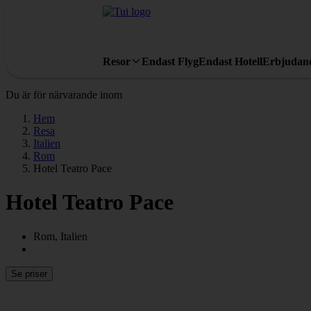
Resor
Endast Flyg
Endast Hotell
Erbjudan
Du är för närvarande inom
Hem
Resa
Italien
Rom
Hotel Teatro Pace
Hotel Teatro Pace
Rom, Italien
Se priser