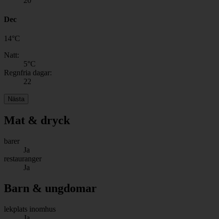
20
Dec
14
°
C
Natt:
5
°C
Regnfria dagar:
22
Nästa
Mat & dryck
barer
Ja
restauranger
Ja
Barn & ungdomar
lekplats inomhus
Ja