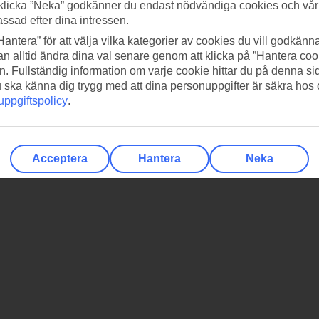
klicka ”Neka” godkänner du endast nödvändiga cookies och vå
assad efter dina intressen.
Hantera” för att välja vilka kategorier av cookies du vill godkänna
n alltid ändra dina val senare genom att klicka på ”Hantera coo
n. Fullständig information om varje cookie hittar du på denna s
 du ska känna dig trygg med att dina personuppgifter är säkra hos
ppgiftspolicy
.
Acceptera
Hantera
Neka