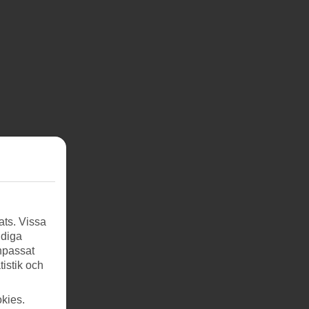
ats. Vissa
ndiga
anpassat
tistik och
kies.