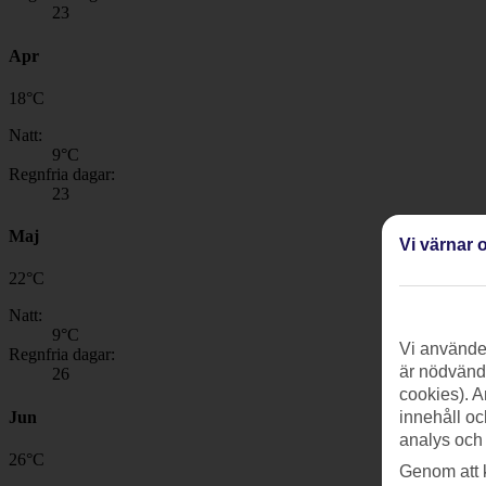
23
Apr
18
°
C
Natt:
9
°C
Regnfria dagar:
23
Maj
Vi värnar o
22
°
C
Natt:
9
°C
Vi använder
Regnfria dagar:
är nödvändi
26
cookies). A
Jun
innehåll oc
analys och
26
°
C
Genom att 