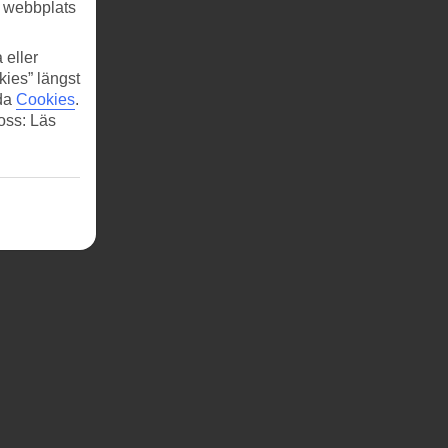
r webbplats
 eller
kies” längst
ida
Cookies
.
 oss: Läs