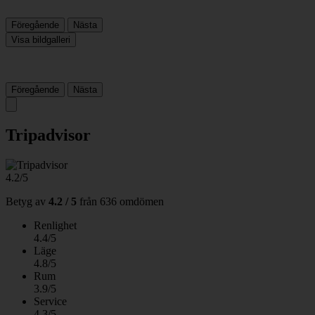
Föregående
Nästa
Visa bildgalleri
Föregående
Nästa
Tripadvisor
4.2/5
Betyg av
4.2 / 5
från
636 omdömen
Renlighet
4.4/5
Läge
4.8/5
Rum
3.9/5
Service
4.3/5