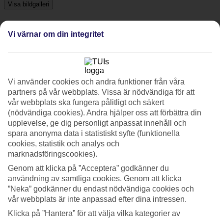
Visa bildgalleri
Vi värnar om din integritet
Föregående
Nästa
Om hotellet
Vi använder cookies och andra funktioner från våra
3*
partners på vår webbplats. Vissa är nödvändiga för att
Officiell klassificering
vår webbplats ska fungera pålitligt och säkert
(nödvändiga cookies). Andra hjälper oss att förbättra din
Det 3-stjärniga hotellet Hotel Regina Giovanna i Rome är ett hotell
upplevelse, ge dig personligt anpassat innehåll och
med frukostbuffé och WiFi. På området finns det
spara anonyma data i statistiskt syfte (funktionella
parkeringsmöjligheter.
cookies, statistik och analys och
Medeltemperatur i Rom
marknadsföringscookies).
Genom att klicka på ”Acceptera” godkänner du
Föregående
användning av samtliga cookies. Genom att klicka
”Neka” godkänner du endast nödvändiga cookies och
Jan
vår webbplats är inte anpassad efter dina intressen.
Klicka på ”Hantera” för att välja vilka kategorier av
13
°
C