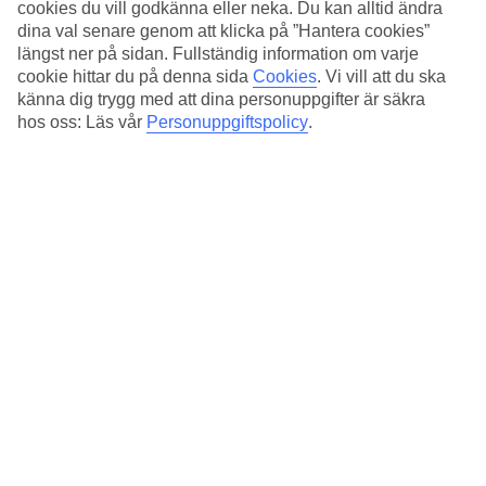
cookies du vill godkänna eller neka. Du kan alltid ändra
Natt:
dina val senare genom att klicka på ”Hantera cookies”
4
°C
längst ner på sidan. Fullständig information om varje
Regnfria dagar:
cookie hittar du på denna sida
Cookies
.
Vi vill att du ska
22
känna dig trygg med att dina personuppgifter är säkra
hos oss: Läs vår
Personuppgiftspolicy
.
Feb
14
°
C
Natt:
5
°C
Regnfria dagar:
20
Mar
15
°
C
Natt:
6
°C
Regnfria dagar:
23