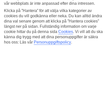
Standard
vår webbplats är inte anpassad efter dina intressen.
4.1/5
Klicka på ”Hantera” för att välja vilka kategorier av
Om hotellet
cookies du vill godkänna eller neka. Du kan alltid ändra
dina val senare genom att klicka på ”Hantera cookies”
längst ner på sidan. Fullständig information om varje
4*
Officiell klassificering
cookie hittar du på denna sida
Cookies
.
Vi vill att du ska
känna dig trygg med att dina personuppgifter är säkra
Det 4-stjärniga hotellet Hotel Ponte Sisto Roma i Rome är ett hotell
hos oss: Läs vår
Personuppgiftspolicy
.
med bar, frukostbuffé och WiFi. På området finns det
parkeringsmöjligheter. Följande kreditkort accepteras på hotellet:
American Express, Diners Club, EC Maestro, Mastercard och Visa.
Snabbfakta
Restaurang/Bar
Ja/Ja
Medeltemperatur i Rom
Föregående
Jan