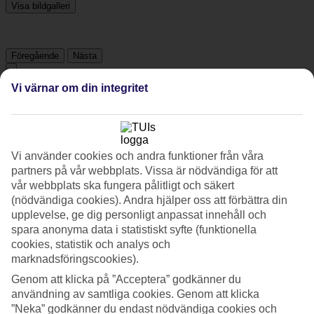
Visa bildgalleri
Föregående
Nästa
Vi värnar om din integritet
Tripadvisor
4.3/5
Vi använder cookies och andra funktioner från våra
Betyg av
4.3 / 5
från
2348 omdömen
partners på vår webbplats. Vissa är nödvändiga för att
vår webbplats ska fungera pålitligt och säkert
Renlighet
(nödvändiga cookies). Andra hjälper oss att förbättra din
4.6/5
upplevelse, ge dig personligt anpassat innehåll och
Läge
4.7/5
spara anonyma data i statistiskt syfte (funktionella
Rum
cookies, statistik och analys och
4.2/5
marknadsföringscookies).
Service
Genom att klicka på ”Acceptera” godkänner du
4.3/5
Sovkvalitet
användning av samtliga cookies. Genom att klicka
4.2/5
”Neka” godkänner du endast nödvändiga cookies och