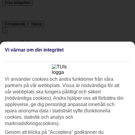
Visa bildgalleri
Föregående
Nästa
Tripadvisor
Vi värnar om din integritet
4/5
Betyg av
4 / 5
från
385 omdömen
Vi använder cookies och andra funktioner från våra
Renlighet
partners på vår webbplats. Vissa är nödvändiga för att
4.5/5
vår webbplats ska fungera pålitligt och säkert
Läge
(nödvändiga cookies). Andra hjälper oss att förbättra din
4.8/5
Rum
upplevelse, ge dig personligt anpassat innehåll och
3.9/5
spara anonyma data i statistiskt syfte (funktionella
Service
cookies, statistik och analys och
4.2/5
marknadsföringscookies).
Sovkvalitet
4.3/5
Genom att klicka på ”Acceptera” godkänner du