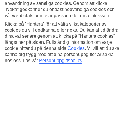
Standard
användning av samtliga cookies. Genom att klicka
3.8/5
”Neka” godkänner du endast nödvändiga cookies och
vår webbplats är inte anpassad efter dina intressen.
Om hotellet
Klicka på ”Hantera” för att välja vilka kategorier av
cookies du vill godkänna eller neka. Du kan alltid ändra
4*
dina val senare genom att klicka på ”Hantera cookies”
Officiell klassificering
längst ner på sidan. Fullständig information om varje
Det 4-stjärniga hotellet Hotel Castellino Roma i Rome är ett hotell
cookie hittar du på denna sida
Cookies
.
Vi vill att du ska
med bar, frukostbuffé och WiFi. På hotellet kan du njuta av
känna dig trygg med att dina personuppgifter är säkra
bubbelpool. På området finns det parkeringsmöjligheter. Hotellet
hos oss: Läs vår
Personuppgiftspolicy
.
hade sin senaste renovering år 2003. Följande kreditkort accepteras
på hotellet: Diners Club, Mastercard och Visa.
Snabbfakta
Bad/strand
5,9 km
Restaurang/Bar
Ja/Ja
Medeltemperatur i Rom