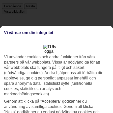
Föregående
Nästa
Visa bildgalleri
Föregående
Nästa
Vi värnar om din integritet
Tripadvisor
Vi använder cookies och andra funktioner från våra
4.6/5
partners på vår webbplats. Vissa är nödvändiga för att
vår webbplats ska fungera pålitligt och säkert
Betyg av
4.6 / 5
från
2850 omdömen
(nödvändiga cookies). Andra hjälper oss att förbättra din
Renlighet
upplevelse, ge dig personligt anpassat innehåll och
4.8/5
spara anonyma data i statistiskt syfte (funktionella
Läge
cookies, statistik och analys och
4.4/5
marknadsföringscookies).
Rum
4.6/5
Genom att klicka på ”Acceptera” godkänner du
Service
användning av samtliga cookies. Genom att klicka
4.6/5
”Neka” godkänner du endast nödvändiga cookies och