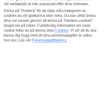
Sovkvalitet
vår webbplats är inte anpassad efter dina intressen.
4.5/5
Standard
Klicka på ”Hantera” för att välja vilka kategorier av
4.5/5
cookies du vill godkänna eller neka. Du kan alltid ändra
dina val senare genom att klicka på ”Hantera cookies”
Om hotellet
längst ner på sidan. Fullständig information om varje
cookie hittar du på denna sida
Cookies
.
Vi vill att du ska
3*
känna dig trygg med att dina personuppgifter är säkra
Officiell klassificering
hos oss: Läs vår
Personuppgiftspolicy
.
Det 3-stjärniga hotellet Hotel Canada, BW Premier Collection i
Rome är ett hotell med bar, WiFi och restaurang. På området finns
det parkeringsmöjligheter.
Snabbfakta
Restaurang/Bar
Ja/Ja
Medeltemperatur i Rom
Föregående