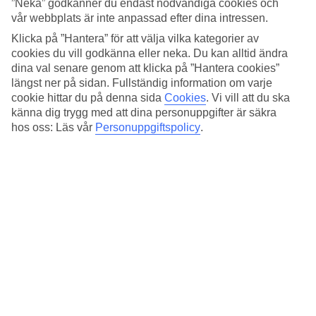
Standard
”Neka” godkänner du endast nödvändiga cookies och
4.4/5
vår webbplats är inte anpassad efter dina intressen.
Klicka på ”Hantera” för att välja vilka kategorier av
Om hotellet
cookies du vill godkänna eller neka. Du kan alltid ändra
dina val senare genom att klicka på ”Hantera cookies”
3*
längst ner på sidan. Fullständig information om varje
Officiell klassificering
cookie hittar du på denna sida
Cookies
.
Vi vill att du ska
Det 3-stjärniga hotellet Hotel Camelia i Rome är ett hotell med bar,
känna dig trygg med att dina personuppgifter är säkra
frukostbuffé och WiFi. På området finns det parkeringsmöjligheter.
hos oss: Läs vår
Personuppgiftspolicy
.
Hotellet hade sin senaste renovering år 2005. Följande kreditkort
accepteras på hotellet: American Express, Diners Club, Mastercard
och Visa.
Snabbfakta
Restaurang/Bar
Ja/Ja
Medeltemperatur i Rom
Föregående