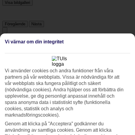
Visa bildgalleri
Föregående
Nästa
Vi värnar om din integritet
Tripadvisor
4.4/5
Vi använder cookies och andra funktioner från våra
Betyg av
4.4 / 5
från
1101 omdömen
partners på vår webbplats. Vissa är nödvändiga för att
Renlighet
vår webbplats ska fungera pålitligt och säkert
4.6/5
(nödvändiga cookies). Andra hjälper oss att förbättra din
Läge
upplevelse, ge dig personligt anpassat innehåll och
4.3/5
spara anonyma data i statistiskt syfte (funktionella
Rum
cookies, statistik och analys och
4.3/5
Service
marknadsföringscookies).
4.5/5
Genom att klicka på ”Acceptera” godkänner du
Sovkvalitet
användning av samtliga cookies. Genom att klicka
4.4/5