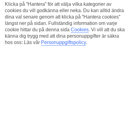
Standard
Klicka på ”Hantera” för att välja vilka kategorier av
3.9/5
cookies du vill godkänna eller neka. Du kan alltid ändra
dina val senare genom att klicka på ”Hantera cookies”
Om hotellet
längst ner på sidan. Fullständig information om varje
cookie hittar du på denna sida
Cookies
.
Vi vill att du ska
3*
känna dig trygg med att dina personuppgifter är säkra
Officiell klassificering
hos oss: Läs vår
Personuppgiftspolicy
.
Det 3-stjärniga hotellet Hotel Assisi i Rome är ett hotell med bar,
WiFi och restaurang. På området finns det parkeringsmöjligheter.
Följande kreditkort accepteras på hotellet: Diners Club, Mastercard
och Visa.
Snabbfakta
Restaurang/Bar
Ja/Ja
Medeltemperatur i Rom
Föregående
Jan