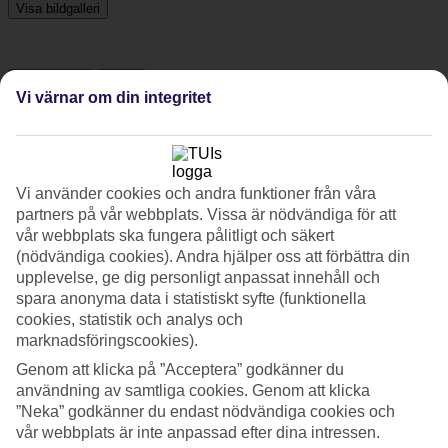
Visa bildgalleri
Föregående
Nästa
Vi värnar om din integritet
Tripadvisor
Vi använder cookies och andra funktioner från våra
3.8/5
partners på vår webbplats. Vissa är nödvändiga för att
vår webbplats ska fungera pålitligt och säkert
Betyg av
3.8 / 5
från
322 omdömen
(nödvändiga cookies). Andra hjälper oss att förbättra din
Renlighet
upplevelse, ge dig personligt anpassat innehåll och
4.1/5
spara anonyma data i statistiskt syfte (funktionella
Läge
cookies, statistik och analys och
4.4/5
marknadsföringscookies).
Rum
3.6/5
Genom att klicka på ”Acceptera” godkänner du
Service
användning av samtliga cookies. Genom att klicka
4.1/5
”Neka” godkänner du endast nödvändiga cookies och
Sovkvalitet
vår webbplats är inte anpassad efter dina intressen.
3.9/5