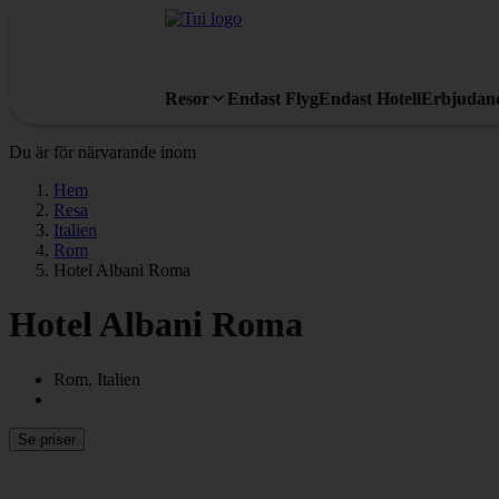
Resor
Endast Flyg
Endast Hotell
Erbjudan
Du är för närvarande inom
Hem
Resa
Italien
Rom
Hotel Albani Roma
Hotel Albani Roma
Rom, Italien
Se priser