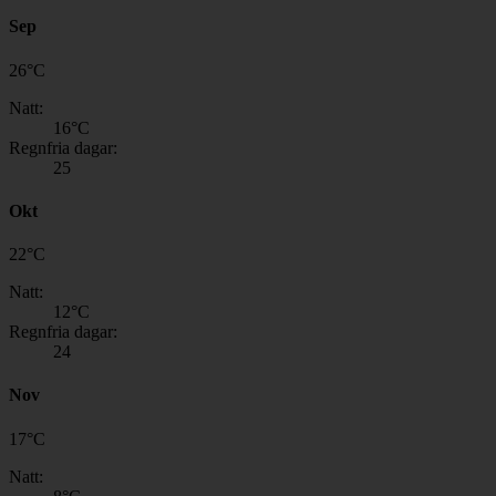
Sep
26
°
C
Natt:
16
°C
Regnfria dagar:
25
Okt
22
°
C
Natt:
12
°C
Regnfria dagar:
24
Nov
17
°
C
Natt: