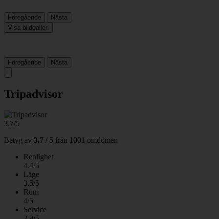
Föregående
Nästa
Visa bildgalleri
Föregående
Nästa
Tripadvisor
3.7/5
Betyg av
3.7 / 5
från
1001 omdömen
Renlighet
4.4/5
Läge
3.5/5
Rum
4/5
Service
3.9/5