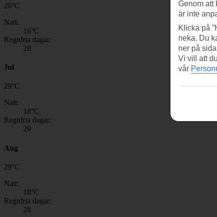
Genom att 
26
°
C
är inte anp
Natt:
Klicka på ”
16
°C
neka. Du ka
Regnfria dagar:
28
ner på sida
Vi vill att
Jul
vår
Personu
29
°
C
Natt:
18
°C
Regnfria dagar:
29
Aug
29
°
C
Natt:
18
°C
Regnfria dagar:
28