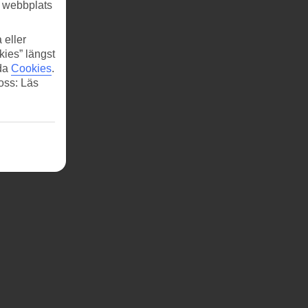
r webbplats
 eller
kies” längst
ida
Cookies
.
 oss: Läs