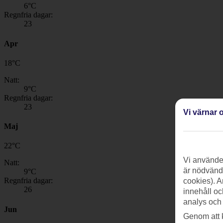
6
°C
Regnfria dagar:
23
Apr
18
°
C
Natt:
9
°C
Regnfria dagar:
23
Vi värnar o
Maj
22
°
C
Vi använder
Natt:
är nödvändi
9
°C
Regnfria dagar:
cookies). A
26
innehåll oc
analys och
Jun
Genom att 