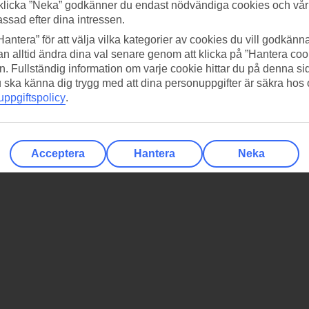
klicka ”Neka” godkänner du endast nödvändiga cookies och vå
assad efter dina intressen.
Hantera” för att välja vilka kategorier av cookies du vill godkänna
n alltid ändra dina val senare genom att klicka på ”Hantera coo
n. Fullständig information om varje cookie hittar du på denna s
 du ska känna dig trygg med att dina personuppgifter är säkra hos
ppgiftspolicy
.
Acceptera
Hantera
Neka