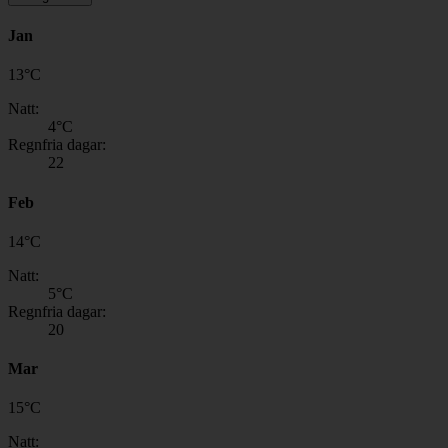
Jan
13
°
C
Natt:
4
°C
Regnfria dagar:
22
Feb
14
°
C
Natt:
5
°C
Regnfria dagar:
20
Mar
15
°
C
Natt: