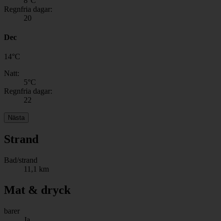
8
°C
Regnfria dagar:
20
Dec
14
°
C
Natt:
5
°C
Regnfria dagar:
22
Nästa
Strand
Bad/strand
11,1 km
Mat & dryck
barer
Ja