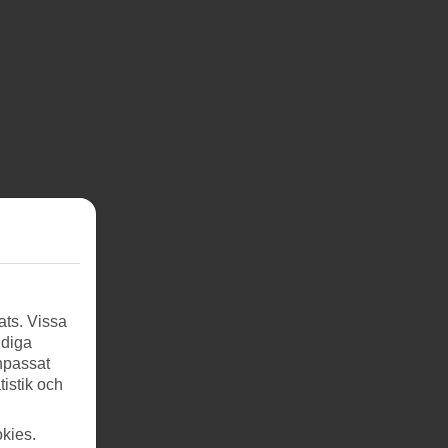
ats. Vissa
ndiga
anpassat
tistik och
kies.