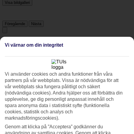
Visa bildgalleri
Föregående
Nästa
Tripadvisor
Vi värnar om din integritet
4.1/5
Betyg av
4.1 / 5
från
1535 omdömen
Vi använder cookies och andra funktioner från våra
partners på vår webbplats. Vissa är nödvändiga för att
Renlighet
vår webbplats ska fungera pålitligt och säkert
4.3/5
Läge
(nödvändiga cookies). Andra hjälper oss att förbättra din
4.8/5
upplevelse, ge dig personligt anpassat innehåll och
Rum
spara anonyma data i statistiskt syfte (funktionella
3.8/5
cookies, statistik och analys och
Service
marknadsföringscookies).
4.2/5
Sovkvalitet
Genom att klicka på ”Acceptera” godkänner du
4.1/5
användning av samtliga cookies. Genom att klicka