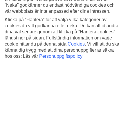
Standard
”Neka” godkänner du endast nödvändiga cookies och
4/5
vår webbplats är inte anpassad efter dina intressen.
Om hotellet
Klicka på ”Hantera” för att välja vilka kategorier av
cookies du vill godkänna eller neka. Du kan alltid ändra
3*
dina val senare genom att klicka på ”Hantera cookies”
Officiell klassificering
längst ner på sidan. Fullständig information om varje
cookie hittar du på denna sida
Cookies
.
Vi vill att du ska
Det 3-stjärniga hotellet Hiberia i Rome är ett hotell med bar,
känna dig trygg med att dina personuppgifter är säkra
frukostbuffé och WiFi. På området finns det parkeringsmöjligheter.
hos oss: Läs vår
Personuppgiftspolicy
.
Följande kreditkort accepteras på hotellet: American Express, Diners
Club, EC Maestro, Mastercard och Visa.
Snabbfakta
Utomhuspool
Ja
Restaurang/Bar
Ja/Ja
Medeltemperatur i Rom
Föregående