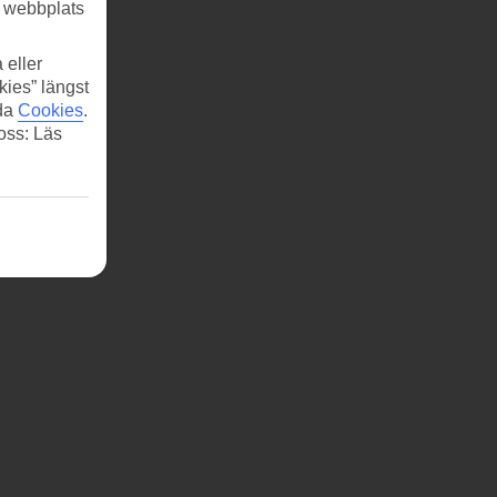
r webbplats
 eller
kies” längst
ida
Cookies
.
 oss: Läs