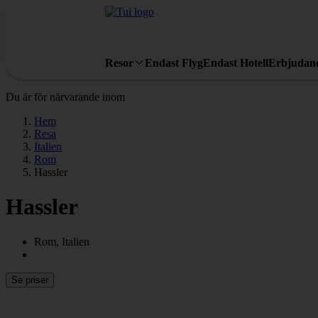
Resor
Endast Flyg
Endast Hotell
Erbjudan
Du är för närvarande inom
Hem
Resa
Italien
Rom
Hassler
Hassler
Rom, Italien
Se priser