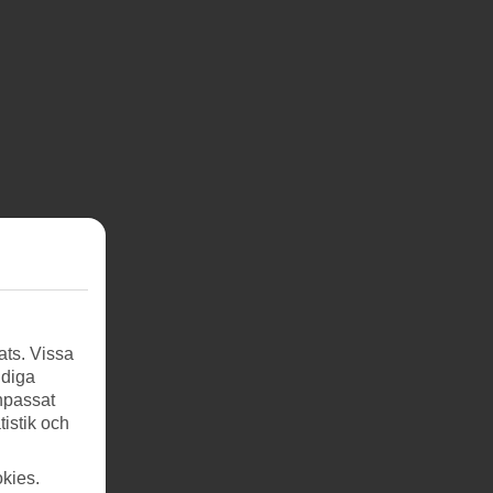
ats. Vissa
ndiga
anpassat
tistik och
kies.