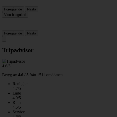
Föregående
Nästa
Visa bildgalleri
Föregående
Nästa
Tripadvisor
4.6/5
Betyg av
4.6 / 5
från
1511 omdömen
Renlighet
4.7/5
Läge
4.9/5
Rum
4.5/5
Service
4.6/5