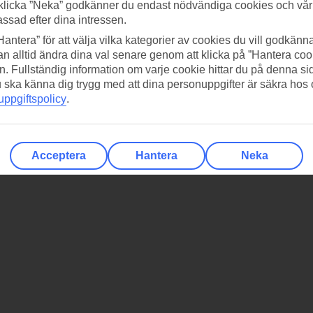
klicka ”Neka” godkänner du endast nödvändiga cookies och vå
assad efter dina intressen.
Hantera” för att välja vilka kategorier av cookies du vill godkänna
n alltid ändra dina val senare genom att klicka på ”Hantera coo
n. Fullständig information om varje cookie hittar du på denna s
 du ska känna dig trygg med att dina personuppgifter är säkra hos
ppgiftspolicy
.
Acceptera
Hantera
Neka