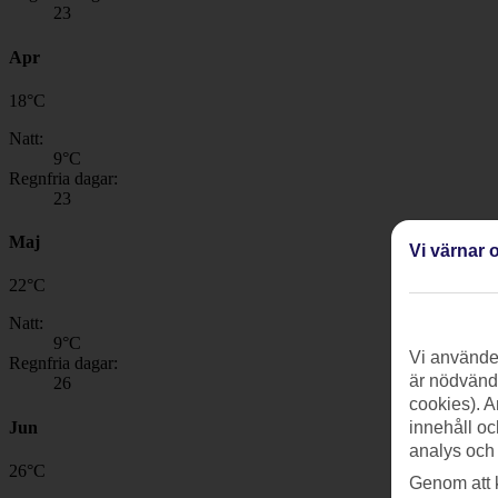
23
Apr
18
°
C
Natt:
9
°C
Regnfria dagar:
23
Maj
Vi värnar o
22
°
C
Natt:
9
°C
Vi använder
Regnfria dagar:
är nödvändi
26
cookies). A
Jun
innehåll oc
analys och
26
°
C
Genom att 