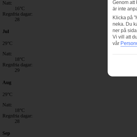
Genom att 
Natt:
16
°C
är inte anp
Regnfria dagar:
Klicka på ”
28
neka. Du ka
ner på sida
Jul
Vi vill att
vår
Personu
29
°
C
Natt:
18
°C
Regnfria dagar:
29
Aug
29
°
C
Natt:
18
°C
Regnfria dagar:
28
Sep