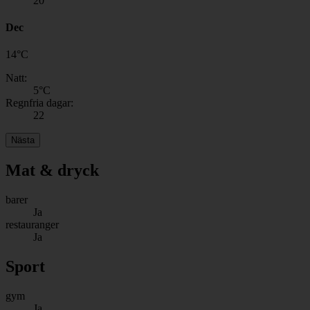
20
Dec
14
°
C
Natt:
5
°C
Regnfria dagar:
22
Nästa
Mat & dryck
barer
Ja
restauranger
Ja
Sport
gym
Ja