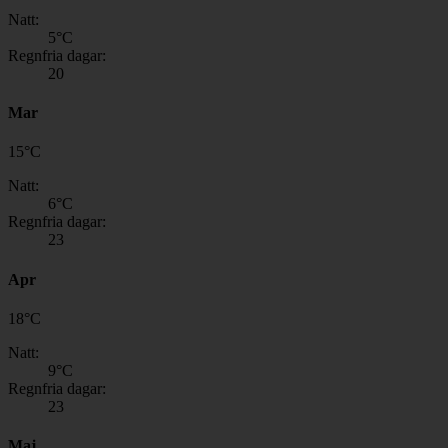
Natt:
5
°C
Regnfria dagar:
20
Mar
15
°
C
Natt:
6
°C
Regnfria dagar:
23
Apr
18
°
C
Natt:
9
°C
Regnfria dagar:
23
Maj