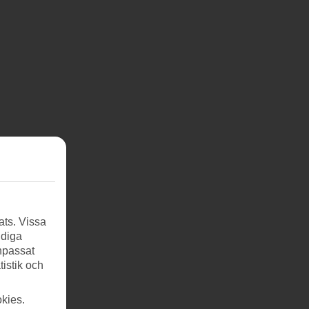
ats. Vissa
ndiga
anpassat
tistik och
kies.