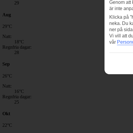
Genom att 
29
är inte anp
Aug
Klicka på ”
neka. Du ka
29
°
C
ner på sida
Vi vill att
Natt:
18
°C
vår
Personu
Regnfria dagar:
28
Sep
26
°
C
Natt:
16
°C
Regnfria dagar:
25
Okt
22
°
C