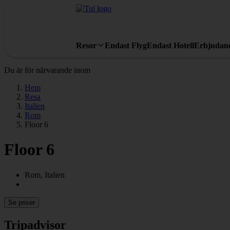
Resor
Endast Flyg
Endast Hotell
Erbjudan
Du är för närvarande inom
Hem
Resa
Italien
Rom
Floor 6
Floor 6
Rom, Italien
Se priser
Tripadvisor