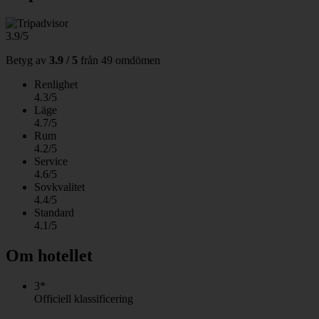
3.9/5
Betyg av
3.9 / 5
från
49 omdömen
Renlighet
4.3/5
Läge
4.7/5
Rum
4.2/5
Service
4.6/5
Sovkvalitet
4.4/5
Standard
4.1/5
Om hotellet
3*
Officiell klassificering