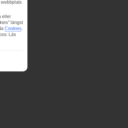
r webbplats
 eller
kies” längst
ida
Cookies
.
 oss: Läs