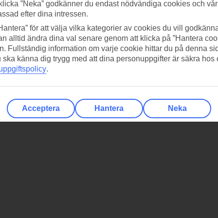
klicka ”Neka” godkänner du endast nödvändiga cookies och vå
assad efter dina intressen.
Hantera” för att välja vilka kategorier av cookies du vill godkänna
n alltid ändra dina val senare genom att klicka på ”Hantera coo
n. Fullständig information om varje cookie hittar du på denna s
 du ska känna dig trygg med att dina personuppgifter är säkra hos
ppgiftspolicy
.
Acceptera
Hantera
Neka