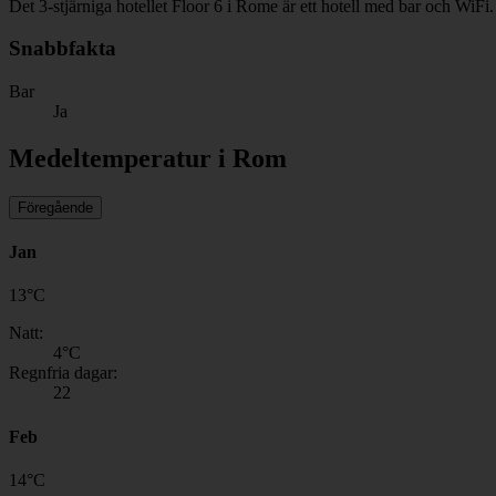
Det 3-stjärniga hotellet Floor 6 i Rome är ett hotell med bar och WiFi.
Snabbfakta
Bar
Ja
Medeltemperatur i Rom
Föregående
Jan
13
°
C
Natt:
4
°C
Regnfria dagar:
22
Feb
14
°
C