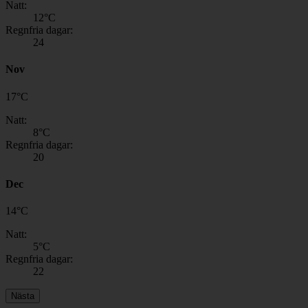
Natt:
12
°C
Regnfria dagar:
24
Nov
17
°
C
Natt:
8
°C
Regnfria dagar:
20
Dec
14
°
C
Natt:
5
°C
Regnfria dagar:
22
Nästa