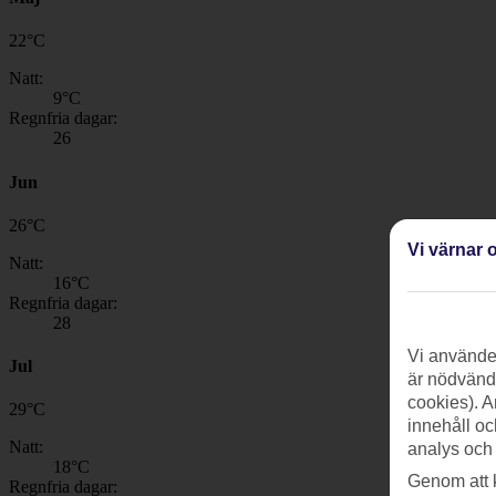
22
°
C
Natt:
9
°C
Regnfria dagar:
26
Jun
26
°
C
Vi värnar o
Natt:
16
°C
Regnfria dagar:
28
Vi använder
Jul
är nödvändi
cookies). A
29
°
C
innehåll oc
Natt:
analys och
18
°C
Genom att 
Regnfria dagar: