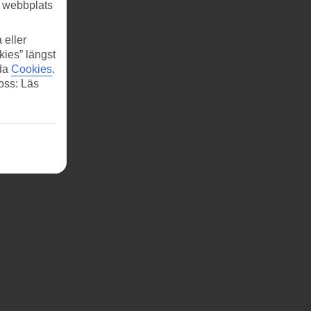
r webbplats
 eller
kies” längst
ida
Cookies
.
 oss: Läs