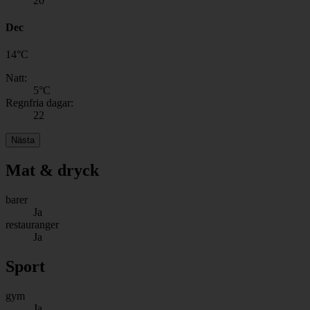
20
Dec
14
°
C
Natt:
5
°C
Regnfria dagar:
22
Nästa
Mat & dryck
barer
Ja
restauranger
Ja
Sport
gym
Ja