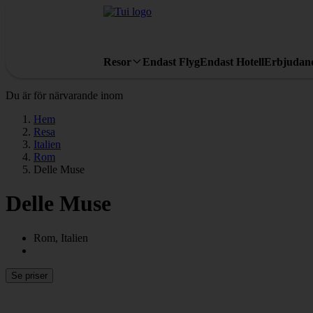
Resor
Endast Flyg
Endast Hotell
Erbjudan
Du är för närvarande inom
Hem
Resa
Italien
Rom
Delle Muse
Delle Muse
Rom, Italien
Se priser