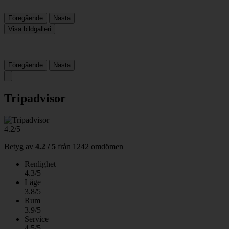
Föregående
Nästa
Visa bildgalleri
Föregående
Nästa
Tripadvisor
4.2/5
Betyg av
4.2 / 5
från
1242 omdömen
Renlighet
4.3/5
Läge
3.8/5
Rum
3.9/5
Service
4.5/5