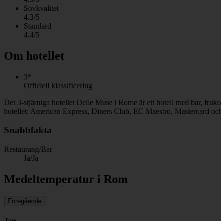
Sovkvalitet
4.3/5
Standard
4.4/5
Om hotellet
3*
Officiell klassificering
Det 3-stjärniga hotellet Delle Muse i Rome är ett hotell med bar, fruk
hotellet: American Express, Diners Club, EC Maestro, Mastercard och
Snabbfakta
Restaurang/Bar
Ja/Ja
Medeltemperatur i Rom
Föregående
Jan