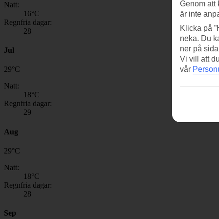
Genom att 
Natt:
16
°C
är inte anp
Regnfria dagar:
Klicka på ”
28
neka. Du ka
ner på sida
Jul
Vi vill att
vår
Personu
29
°
C
Natt:
18
°C
Regnfria dagar:
29
Aug
29
°
C
Natt:
18
°C
Regnfria dagar:
28
Sep