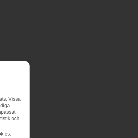
ats. Vissa
ndiga
anpassat
tistik och
kies.