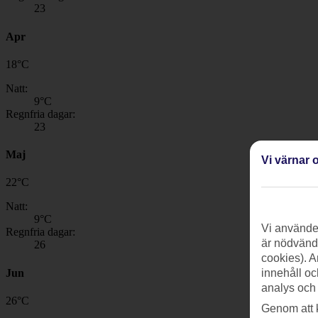
23
Apr
18
°
C
Natt:
9
°C
Regnfria dagar:
23
Maj
Vi värnar o
22
°
C
Natt:
9
°C
Vi använder
Regnfria dagar:
är nödvändi
26
cookies). A
Jun
innehåll oc
analys och
26
°
C
Genom att 