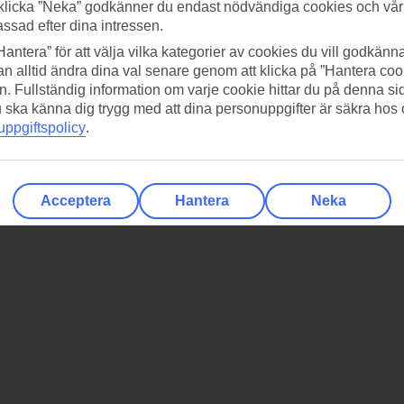
klicka ”Neka” godkänner du endast nödvändiga cookies och vå
assad efter dina intressen.
Hantera” för att välja vilka kategorier av cookies du vill godkänna
n alltid ändra dina val senare genom att klicka på ”Hantera coo
n. Fullständig information om varje cookie hittar du på denna s
 du ska känna dig trygg med att dina personuppgifter är säkra hos
ppgiftspolicy
.
Acceptera
Hantera
Neka