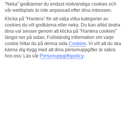
Standard
”Neka” godkänner du endast nödvändiga cookies och
4.2/5
vår webbplats är inte anpassad efter dina intressen.
Om hotellet
Klicka på ”Hantera” för att välja vilka kategorier av
cookies du vill godkänna eller neka. Du kan alltid ändra
dina val senare genom att klicka på ”Hantera cookies”
3*
Officiell klassificering
längst ner på sidan. Fullständig information om varje
cookie hittar du på denna sida
Cookies
.
Vi vill att du ska
Det 3-stjärniga hotellet Crossroad Hotel i Rome är ett hotell med bar,
känna dig trygg med att dina personuppgifter är säkra
WiFi och restaurang. På området finns det parkeringsmöjligheter.
hos oss: Läs vår
Personuppgiftspolicy
.
Följande kreditkort accepteras på hotellet: EC Maestro, Mastercard
och Visa.
Snabbfakta
Restaurang/Bar
Ja/Ja
Medeltemperatur i Rom
Föregående
Jan