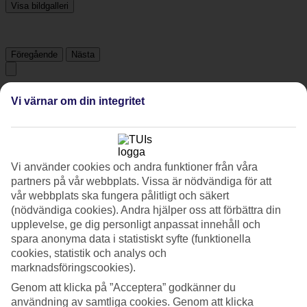
Visa bildgalleri
Föregående
Nästa
Tripadvisor
Vi värnar om din integritet
3.8/5
Betyg av
3.8 / 5
från
178 omdömen
Vi använder cookies och andra funktioner från våra
partners på vår webbplats. Vissa är nödvändiga för att
Renlighet
vår webbplats ska fungera pålitligt och säkert
4.2/5
(nödvändiga cookies). Andra hjälper oss att förbättra din
Läge
4.2/5
upplevelse, ge dig personligt anpassat innehåll och
Rum
spara anonyma data i statistiskt syfte (funktionella
4/5
cookies, statistik och analys och
Service
marknadsföringscookies).
4.1/5
Sovkvalitet
Genom att klicka på ”Acceptera” godkänner du
4/5
användning av samtliga cookies. Genom att klicka