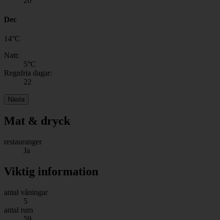
20
Dec
14
°
C
Natt:
5
°C
Regnfria dagar:
22
Nästa
Mat & dryck
restauranger
Ja
Viktig information
antal våningar
5
antal rum
59