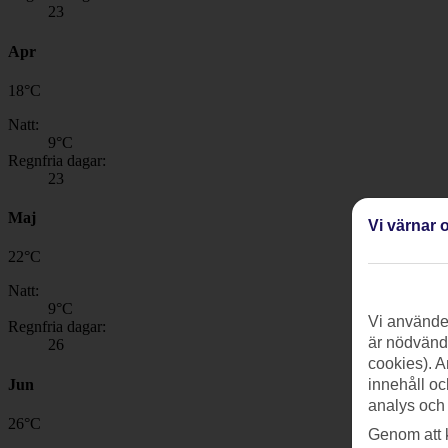
23
Apr
18
°
C
Natt:
9
°C
Regnfria dagar:
23
Maj
Vi värnar o
22
°
C
Natt:
9
°C
Vi använder
Regnfria dagar:
är nödvändi
26
cookies). A
Jun
innehåll oc
analys och
26
°
C
Genom att 