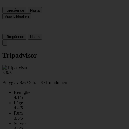
Föregående
Nästa
Visa bildgalleri
Föregående
Nästa
Tripadvisor
3.6/5
Betyg av
3.6 / 5
från
931 omdömen
Renlighet
4.1/5
Läge
4.4/5
Rum
3.5/5
Service
3.9/5