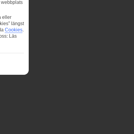
r webbplats
 eller
kies” längst
ida
Cookies
.
 oss: Läs