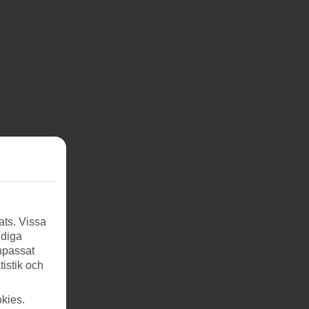
ats. Vissa
ndiga
anpassat
tistik och
kies.