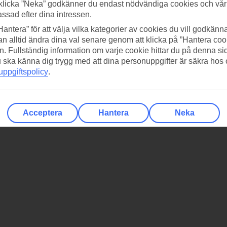
klicka ”Neka” godkänner du endast nödvändiga cookies och vå
assad efter dina intressen.
Hantera” för att välja vilka kategorier av cookies du vill godkänna
n alltid ändra dina val senare genom att klicka på ”Hantera coo
n. Fullständig information om varje cookie hittar du på denna s
 du ska känna dig trygg med att dina personuppgifter är säkra hos
ppgiftspolicy
.
Acceptera
Hantera
Neka