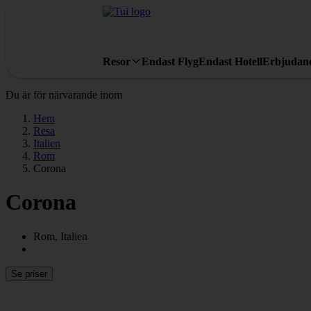
Resor
Endast Flyg
Endast Hotell
Erbjudan
Du är för närvarande inom
Hem
Resa
Italien
Rom
Corona
Corona
Rom, Italien
Se priser