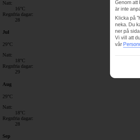
Genom att 
Natt:
16
°C
är inte anp
Regnfria dagar:
Klicka på ”
28
neka. Du ka
ner på sida
Jul
Vi vill att
vår
Personu
29
°
C
Natt:
18
°C
Regnfria dagar:
29
Aug
29
°
C
Natt:
18
°C
Regnfria dagar:
28
Sep