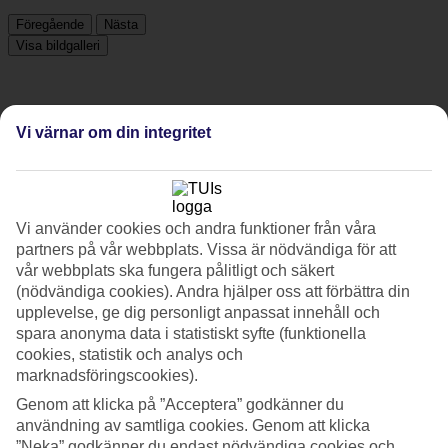
Föregående
Nästa
Visa bildgalleri
Föregående
Nästa
Vi värnar om din integritet
Tripadvisor
Vi använder cookies och andra funktioner från våra
4/5
partners på vår webbplats. Vissa är nödvändiga för att
vår webbplats ska fungera pålitligt och säkert
Betyg av
4 / 5
från
920 omdömen
(nödvändiga cookies). Andra hjälper oss att förbättra din
Renlighet
upplevelse, ge dig personligt anpassat innehåll och
4.4/5
spara anonyma data i statistiskt syfte (funktionella
Läge
cookies, statistik och analys och
4/5
marknadsföringscookies).
Rum
4/5
Genom att klicka på ”Acceptera” godkänner du
Service
användning av samtliga cookies. Genom att klicka
4/5
”Neka” godkänner du endast nödvändiga cookies och