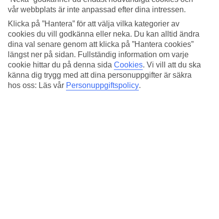
Sovkvalitet
vår webbplats är inte anpassad efter dina intressen.
4.1/5
Standard
Klicka på ”Hantera” för att välja vilka kategorier av
3.9/5
cookies du vill godkänna eller neka. Du kan alltid ändra
dina val senare genom att klicka på ”Hantera cookies”
Om hotellet
längst ner på sidan. Fullständig information om varje
cookie hittar du på denna sida
Cookies
.
Vi vill att du ska
4*
känna dig trygg med att dina personuppgifter är säkra
Officiell klassificering
hos oss: Läs vår
Personuppgiftspolicy
.
Det 4-stjärniga hotellet Clarion Collection Hotel Principessa Isabella
i Rome är ett hotell med bar, frukostbuffé och WiFi. På området
finns det parkeringsmöjligheter. Hotellet hade sin senaste renovering
år 2013. Följande kreditkort accepteras på hotellet: American
Express, Diners Club, Mastercard och Visa.
Snabbfakta
Restaurang/Bar
Ja/Ja
Medeltemperatur i Rom