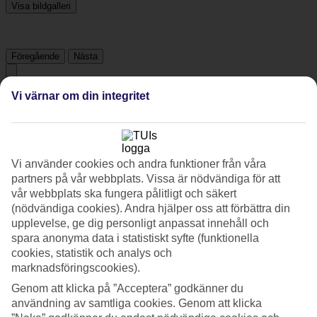
Visa bildgalleri
Föregående
Nästa
Vi värnar om din integritet
Tripadvisor
4/5
Vi använder cookies och andra funktioner från våra
Betyg av
4 / 5
från
1476 omdömen
partners på vår webbplats. Vissa är nödvändiga för att
Renlighet
vår webbplats ska fungera pålitligt och säkert
4.4/5
(nödvändiga cookies). Andra hjälper oss att förbättra din
Läge
upplevelse, ge dig personligt anpassat innehåll och
4/5
spara anonyma data i statistiskt syfte (funktionella
Rum
cookies, statistik och analys och
3.7/5
marknadsföringscookies).
Service
4.2/5
Genom att klicka på ”Acceptera” godkänner du
Sovkvalitet
användning av samtliga cookies. Genom att klicka
4/5