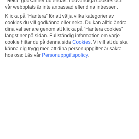
”Neka” godkänner du endast nödvändiga cookies och
Standard
4/5
vår webbplats är inte anpassad efter dina intressen.
Klicka på ”Hantera” för att välja vilka kategorier av
Om hotellet
cookies du vill godkänna eller neka. Du kan alltid ändra
dina val senare genom att klicka på ”Hantera cookies”
3*
längst ner på sidan. Fullständig information om varje
Officiell klassificering
cookie hittar du på denna sida
Cookies
.
Vi vill att du ska
känna dig trygg med att dina personuppgifter är säkra
Det 3-stjärniga hotellet Best Western Astrid i Rome är ett hotell med
bar, WiFi och restaurang. På området finns det
hos oss: Läs vår
Personuppgiftspolicy
.
parkeringsmöjligheter. Hotellet hade sin senaste renovering år 2012.
Följande kreditkort accepteras på hotellet: American Express, Diners
Club, EC Maestro, Mastercard och Visa.
Snabbfakta
Restaurang/Bar
Ja/Ja
Medeltemperatur i Rom
Föregående