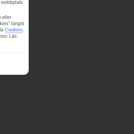
r webbplats
 eller
kies” längst
ida
Cookies
.
 oss: Läs