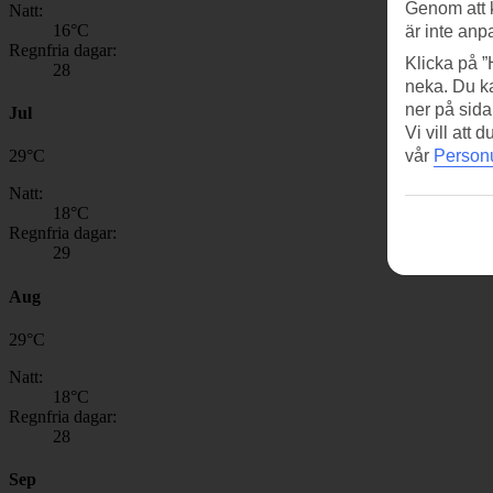
Genom att 
Natt:
16
°C
är inte anp
Regnfria dagar:
Klicka på ”
28
neka. Du ka
ner på sida
Jul
Vi vill att
vår
Personu
29
°
C
Natt:
18
°C
Regnfria dagar:
29
Aug
29
°
C
Natt:
18
°C
Regnfria dagar:
28
Sep