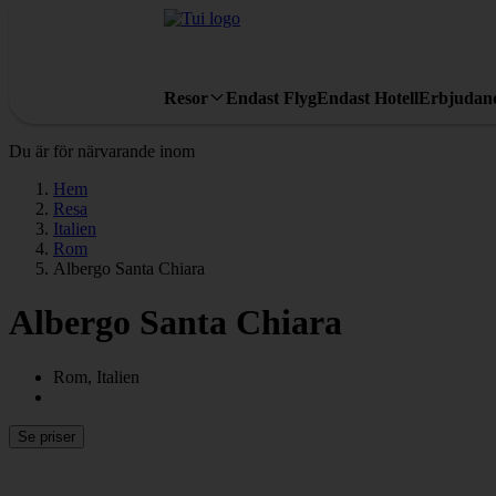
Resor
Endast Flyg
Endast Hotell
Erbjudan
Du är för närvarande inom
Hem
Resa
Italien
Rom
Albergo Santa Chiara
Albergo Santa Chiara
Rom, Italien
Se priser