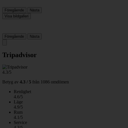
Föregående
Nästa
Visa bildgalleri
Föregående
Nästa
Tripadvisor
4.3/5
Betyg av
4.3 / 5
från
1086 omdömen
Renlighet
4.6/5
Läge
4.9/5
Rum
4.1/5
Service
4.3/5