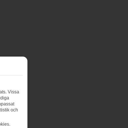
ats. Vissa
ndiga
anpassat
tistik och
kies.