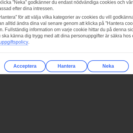
klicka ”Neka” godkänner du endast nödvändiga cookies och vå
assad efter dina intressen.
Hantera” för att välja vilka kategorier av cookies du vill godkänna
n alltid ändra dina val senare genom att klicka på ”Hantera coo
n. Fullständig information om varje cookie hittar du på denna s
 du ska känna dig trygg med att dina personuppgifter är säkra hos
ppgiftspolicy
.
Acceptera
Hantera
Neka