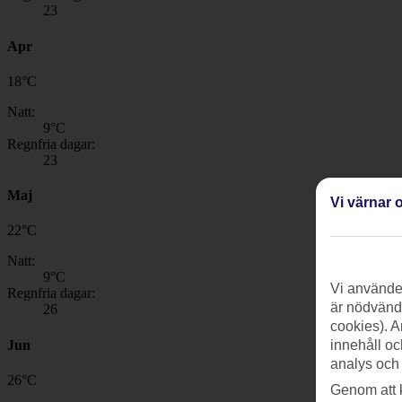
23
Apr
18
°
C
Natt:
9
°C
Regnfria dagar:
23
Maj
Vi värnar o
22
°
C
Natt:
9
°C
Vi använder
Regnfria dagar:
är nödvändi
26
cookies). A
Jun
innehåll oc
analys och
26
°
C
Genom att 