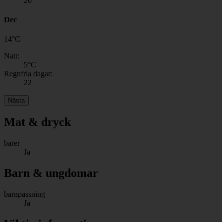
20
Dec
14
°
C
Natt:
5
°C
Regnfria dagar:
22
Nästa
Mat & dryck
barer
Ja
Barn & ungdomar
barnpassning
Ja