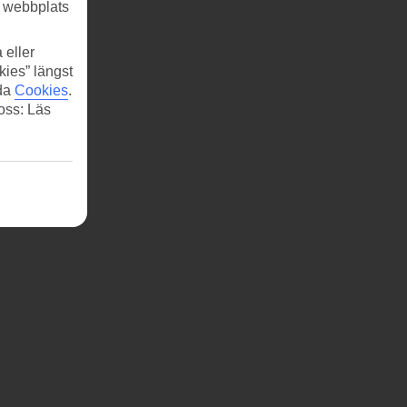
r webbplats
 eller
kies” längst
ida
Cookies
.
 oss: Läs