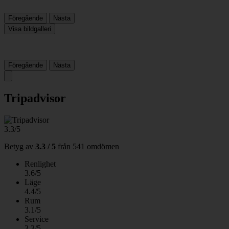
Föregående
Nästa
Visa bildgalleri
Föregående
Nästa
Tripadvisor
3.3/5
Betyg av
3.3 / 5
från
541 omdömen
Renlighet
3.6/5
Läge
4.4/5
Rum
3.1/5
Service
3.3/5