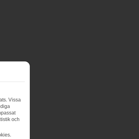
ats. Vissa
ndiga
anpassat
tistik och
kies.