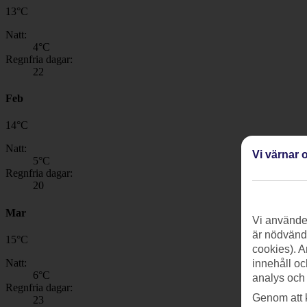
13
°
C
Natt:
4
°C
Regnfria dagar:
22
Feb
14
°
C
Natt:
Vi värnar o
5
°C
Regnfria dagar:
20
Mar
Vi använder
är nödvändi
15
°
C
cookies). A
Natt:
innehåll oc
6
°C
analys och
Regnfria dagar:
Genom att 
23