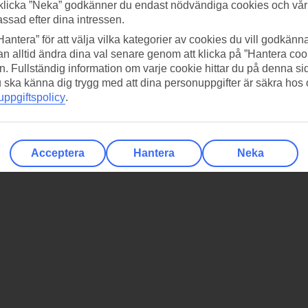
klicka ”Neka” godkänner du endast nödvändiga cookies och vå
assad efter dina intressen.
Hantera” för att välja vilka kategorier av cookies du vill godkänna
n alltid ändra dina val senare genom att klicka på ”Hantera coo
n. Fullständig information om varje cookie hittar du på denna s
 du ska känna dig trygg med att dina personuppgifter är säkra hos
ppgiftspolicy
.
Acceptera
Hantera
Neka