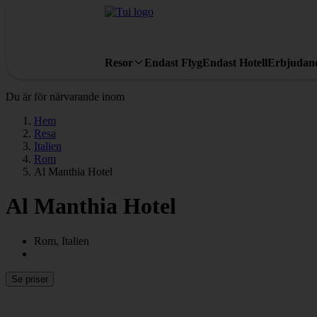
Resor
Endast Flyg
Endast Hotell
Erbjudan
Du är för närvarande inom
Hem
Resa
Italien
Rom
Al Manthia Hotel
Al Manthia Hotel
Rom, Italien
Se priser