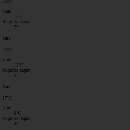
26
°
C
Natt:
16
°C
Regnfria dagar:
25
Okt
22
°
C
Natt:
12
°C
Regnfria dagar:
24
Nov
17
°
C
Natt:
8
°C
Regnfria dagar:
20