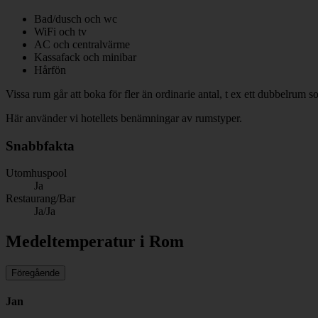
Bad/dusch och wc
WiFi och tv
AC och centralvärme
Kassafack och minibar
Hårfön
Vissa rum går att boka för fler än ordinarie antal, t ex ett dubbelrum 
Här använder vi hotellets benämningar av rumstyper.
Snabbfakta
Utomhuspool
Ja
Restaurang/Bar
Ja/Ja
Medeltemperatur i Rom
Föregående
Jan