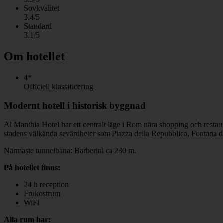
Sovkvalitet
3.4/5
Standard
3.1/5
Om hotellet
4*
Officiell klassificering
Modernt hotell i historisk byggnad
Al Manthia Hotel har ett centralt läge i Rom nära shopping och restau
stadens välkända sevärdheter som Piazza della Repubblica, Fontana d
Närmaste tunnelbana: Barberini ca 230 m.
På hotellet finns:
24 h reception
Frukostrum
WiFi
Alla rum har: