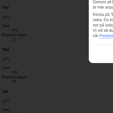
Genom att 
Apr
är inte anp
Klicka på ”
18
°
C
neka. Du ka
ner på sida
Natt:
9
°C
Vi vill att
Regnfria dagar:
vår
Personu
23
Maj
22
°
C
Natt:
9
°C
Regnfria dagar:
26
Jun
26
°
C
Natt: