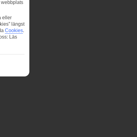
r webbplats
 eller
kies” längst
ida
Cookies
.
 oss: Läs