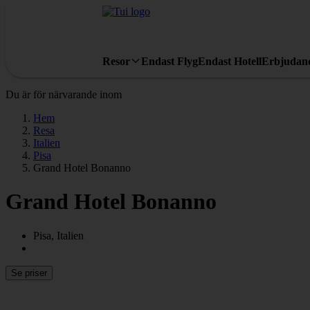
Resor
Endast Flyg
Endast Hotell
Erbjudan
Du är för närvarande inom
Hem
Resa
Italien
Pisa
Grand Hotel Bonanno
Grand Hotel Bonanno
Pisa, Italien
Se priser