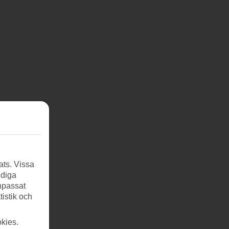
ats. Vissa
ndiga
anpassat
tistik och
kies.