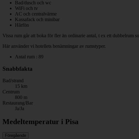
Bad/dusch och wc
WiFi och tv
AC och centralvärme
Kassafack och minibar
Hårfön
Vissa rum går att boka för fler än ordinarie antal, t ex ett dubbelrum 
Här använder vi hotellets benämningar av rumstyper.
Antal rum : 89
Snabbfakta
Bad/strand
15 km
Centrum
800 m
Restaurang/Bar
Ja/Ja
Medeltemperatur i Pisa
Föregående