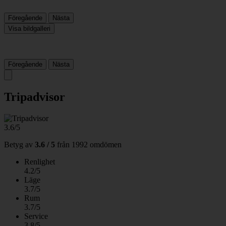
Föregående
Nästa
Visa bildgalleri
Föregående
Nästa
Tripadvisor
3.6/5
Betyg av
3.6 / 5
från
1992 omdömen
Renlighet
4.2/5
Läge
3.7/5
Rum
3.7/5
Service
3.8/5