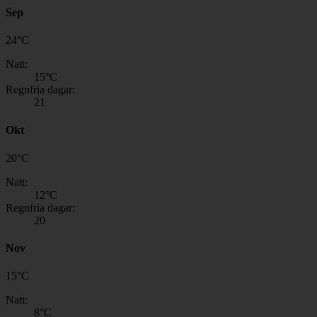
Sep
24
°
C
Natt:
15
°C
Regnfria dagar:
21
Okt
20
°
C
Natt:
12
°C
Regnfria dagar:
20
Nov
15
°
C
Natt:
8
°C