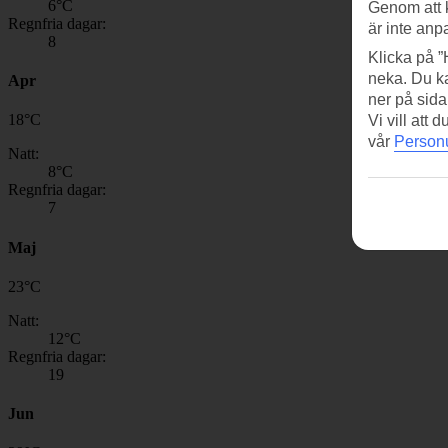
6
°C
Genom att 
Regnfria dagar:
är inte anp
8
Klicka på ”
neka. Du ka
Apr
ner på sida
18
°
C
Vi vill att
vår
Personu
Natt:
8
°C
Regnfria dagar:
7
Maj
23
°
C
Natt:
12
°C
Regnfria dagar:
19
Jun