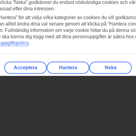
klicka ”Neka” godkänner du endast nödvändiga cookies och vå
assad efter dina intressen.
Hantera” för att välja vilka kategorier av cookies du vill godkänna
n alltid ändra dina val senare genom att klicka på ”Hantera coo
n. Fullständig information om varje cookie hittar du på denna s
 du ska känna dig trygg med att dina personuppgifter är säkra hos
ppgiftspolicy
.
Acceptera
Hantera
Neka