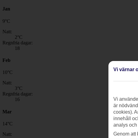
Jan
9
°
C
Natt:
2
°C
Regnfria dagar:
18
Feb
Vi värnar o
10
°
C
Natt:
3
°C
Regnfria dagar:
Vi använder
16
är nödvändi
Mar
cookies). A
innehåll oc
14
°
C
analys och
Genom att 
Natt: