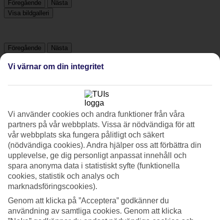
Föregående
Nästa
Visa bildgalleri
Föregående
Nästa
Vi värnar om din integritet
Om hotellet
4*
Officiell klassificering
Vi använder cookies och andra funktioner från våra
WiFi
partners på vår webbplats. Vissa är nödvändiga för att
vår webbplats ska fungera pålitligt och säkert
Strandnära med All Inclusive
(nödvändiga cookies). Andra hjälper oss att förbättra din
upplevelse, ge dig personligt anpassat innehåll och
På familjevänliga Club Esse Sunbeach bor du omgiven av en
grönskande trädgård bara några hundra meter från stranden i
spara anonyma data i statistiskt syfte (funktionella
området Lido di Squillace. Här väntar pooler för både lek och
cookies, statistik och analys och
avkoppling, tennisbana, multicourt och solsängar på hotellets
marknadsföringscookies).
stranddel. Dessutom ingår All Inclusive.
Genom att klicka på ”Acceptera” godkänner du
Runt Club Esse Sunbeach är omgivningarna lantliga och fridfulla.
användning av samtliga cookies. Genom att klicka
Här semestrar du i en avkopplande atmosfär, och det passar fint att