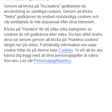
Standard
4.3/5
Genom att klicka på ”Acceptera” godkänner du
användning av samtliga cookies. Genom att klicka
Om hotellet
”Neka” godkänner du endast nödvändiga cookies och
vår webbplats är inte anpassad efter dina intressen.
WiFi
Klicka på ”Hantera” för att välja vilka kategorier av
cookies du vill godkänna eller neka. Du kan alltid ändra
Klassiskt hotell nära Santa Maria Novella
dina val senare genom att klicka på ”Hantera cookies”
längst ner på sidan. Fullständig information om varje
Hotell Executive ligger centralt i Florens nära floden Arno och den
cookie hittar du på denna sida
Cookies
.
Vi vill att du ska
imponerande kyrkan Santa Maria Novella. Här bor du i en anrik
byggnad i rum som har en klassisk och ombonad inredning. På
känna dig trygg med att dina personuppgifter är säkra
hotellet finns en liten trädgård kan där du koppla av efter en dag
hos oss: Läs vår
Personuppgiftspolicy
.
fylld av upplevelser i den historiska staden.
Närmaste busshållplats från hotellet är Rotonda Barbetti.
På hotellet finns:
24 h reception
Träningsrum
Tvättservice
Frukostrum och bar
Alla rum har: