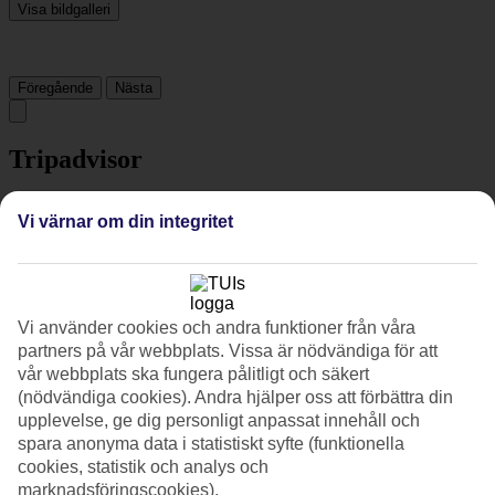
Visa bildgalleri
Föregående
Nästa
Tripadvisor
Vi värnar om din integritet
4.5/5
Betyg av
4.5 / 5
från
534 omdömen
Renlighet
4.7/5
Vi använder cookies och andra funktioner från våra
Läge
partners på vår webbplats. Vissa är nödvändiga för att
4.5/5
vår webbplats ska fungera pålitligt och säkert
Rum
(nödvändiga cookies). Andra hjälper oss att förbättra din
4.4/5
Service
upplevelse, ge dig personligt anpassat innehåll och
4.6/5
spara anonyma data i statistiskt syfte (funktionella
Sovkvalitet
cookies, statistik och analys och
4.5/5
marknadsföringscookies).