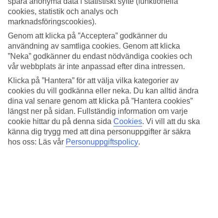
spara anonyma data i statistiskt syfte (funktionella
3.7/5
Standard
cookies, statistik och analys och
3.2/5
marknadsföringscookies).
Genom att klicka på ”Acceptera” godkänner du
Om hotellet
användning av samtliga cookies. Genom att klicka
”Neka” godkänner du endast nödvändiga cookies och
4*
vår webbplats är inte anpassad efter dina intressen.
Officiell klassificering
Klicka på ”Hantera” för att välja vilka kategorier av
Högt beläget med pool och utsikt över Positano
cookies du vill godkänna eller neka. Du kan alltid ändra
dina val senare genom att klicka på ”Hantera cookies”
Royal Positano är ett äldre hotell högt beläget i utkanten av
längst ner på sidan. Fullständig information om varje
Positano, omgivet av frodig grönska och höga berg. Från hotellet
cookie hittar du på denna sida
Cookies
.
Vi vill att du ska
har du en hänförande havsutsikt. Här kan du bada i poolen, koppla
känna dig trygg med att dina personuppgifter är säkra
av på en solsäng och äta lokala italienska specialiteter på hotellets
hos oss: Läs vår
Personuppgiftspolicy
.
restaurang.
Hotellrummen är spartanskt inredda. Till centrala Positano är det
drygt 2 kilometer med bil. Från hotellet finns en genväg/lång trappa
som tar dig ner till centrala Positano och stranden. Precis utanför
hotellet går också bussen till centrum. Och ett par kvarter högre upp
i Positano stannar bland annat bussen till Sorrento.
På hotellet finns: