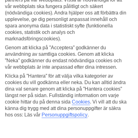
vår webbplats ska fungera pålitligt och säkert
Sök
(nödvändiga cookies). Andra hjälper oss att förbättra din
upplevelse, ge dig personligt anpassat innehåll och
spara anonyma data i statistiskt syfte (funktionella
cookies, statistik och analys och
Du är för närvarande inom
marknadsföringscookies).
Genom att klicka på ”Acceptera” godkänner du
Hem
Resmål
användning av samtliga cookies. Genom att klicka
Grekland
”Neka” godkänner du endast nödvändiga cookies och
Skiathos
vår webbplats är inte anpassad efter dina intressen.
Troulos
Sista Minuten
Klicka på ”Hantera” för att välja vilka kategorier av
cookies du vill godkänna eller neka. Du kan alltid ändra
Sista Minuten till Troulos
dina val senare genom att klicka på ”Hantera cookies”
längst ner på sidan. Fullständig information om varje
cookie hittar du på denna sida
Cookies
.
Vi vill att du ska
Hotelltips
känna dig trygg med att dina personuppgifter är säkra
hos oss: Läs vår
Personuppgiftspolicy
.
Flyg + Hotell
Endast hotell
Här hittar du våra sista minuten-resor som
Troulos
har att erbjuda.