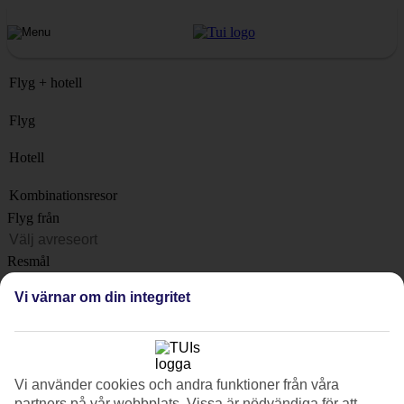
Flyg + hotell
Flyg
Hotell
Kombinationsresor
Flyg från
Resmål
Lista
Vi värnar om din integritet
När?
Hur länge?
1 vecka
Vi använder cookies och andra funktioner från våra
Antal resenärer
partners på vår webbplats. Vissa är nödvändiga för att