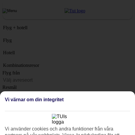
Flyg + hotell
Flyg
Hotell
Kombinationsresor
Flyg från
Resmål
Lista
Vi värnar om din integritet
När?
Hur länge?
1 vecka
Vi använder cookies och andra funktioner från våra
Antal resenärer