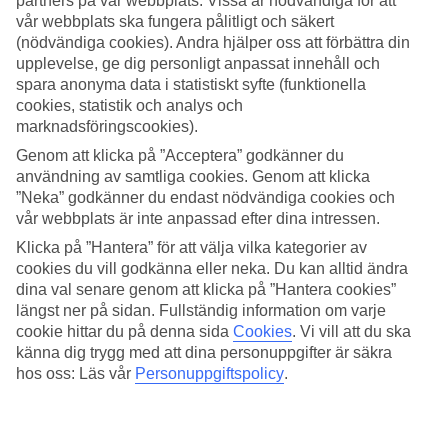
partners på vår webbplats. Vissa är nödvändiga för att
vår webbplats ska fungera pålitligt och säkert
Sök
(nödvändiga cookies). Andra hjälper oss att förbättra din
upplevelse, ge dig personligt anpassat innehåll och
spara anonyma data i statistiskt syfte (funktionella
cookies, statistik och analys och
Du är för närvarande inom
marknadsföringscookies).
Hem
Genom att klicka på ”Acceptera” godkänner du
Resmål
användning av samtliga cookies. Genom att klicka
Grekland
”Neka” godkänner du endast nödvändiga cookies och
Samos
vår webbplats är inte anpassad efter dina intressen.
Kerveli
Sista Minuten
Klicka på ”Hantera” för att välja vilka kategorier av
cookies du vill godkänna eller neka. Du kan alltid ändra
Sista Minuten Kerveli
dina val senare genom att klicka på ”Hantera cookies”
längst ner på sidan. Fullständig information om varje
cookie hittar du på denna sida
Cookies
.
Vi vill att du ska
Här hittar du våra sista minuten-resor som
Kerveli
har att erbjuda.
känna dig trygg med att dina personuppgifter är säkra
Smidiga och billiga paketresor som tar dig till värmen. På vissa av
hos oss: Läs vår
Personuppgiftspolicy
.
våra sista minuten-resor ingår
All Inclusive
medan andra
erbjudanden är av mer avskalad karaktär - här finns något för alla
smaker och plånböcker.