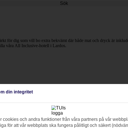
Sök
rkt för dig som vill bo extra bekvämt där både mat och dryck är inklud
lla våra All Inclusive-hotell i Lardos.
m din integritet
 cookies och andra funktioner från våra partners på vår webbpl
ga för att vår webbplats ska fungera pålitligt och säkert (nödvä