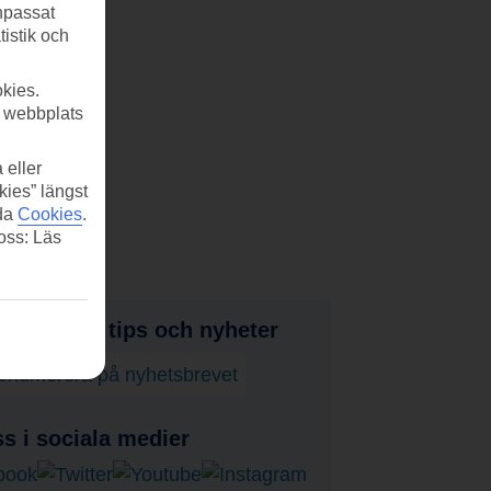
anpassat
tistik och
kies.
r webbplats
 eller
kies” längst
ida
Cookies
.
 oss: Läs
judanden, tips och nyheter
enumerera på nyhetsbrevet
ss i sociala medier