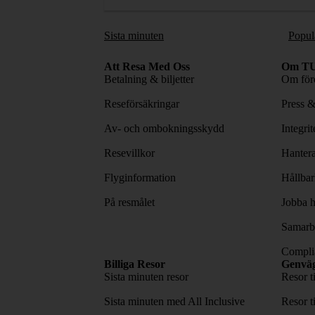
Sista minuten
Popul
Att Resa Med Oss
Om TU
Betalning & biljetter
Om före
Reseförsäkringar
Press 
Av- och ombokningsskydd
Integri
Resevillkor
Hantera
Flyginformation
Hållbar
På resmålet
Jobba h
Samarbe
Complia
Billiga Resor
Genvä
Sista minuten resor
Resor t
Sista minuten med All Inclusive
Resor t