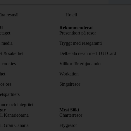
ära resmål
Hotell
I
Rekommenderat
taget
Presentkort på resor
& media
Tryggt med resegaranti
tet & säkerhet
Delbetala resan med TUI Card
 cookies
Villkor för erbjudanden
het
Workation
os oss
Singelresor
tspartners
nce och integritet
gar
Mest Sökt
ill Kanarieöarna
Charterresor
ill Gran Canaria
Flygresor