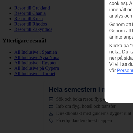
cookies). A
Resor till Grekland
innehåll oc
Resor till Chania
analys och
Resor till Kreta
Resor till Rhodos
Genom att 
Resor till Zakynthos
Genom att 
är inte anp
Ytterligare resmål
Klicka på ”
neka. Du ka
All Inclusive i Spanien
All Inclusive Ayia Napa
ner på sida
All Inclusive i Egypten
Vi vill att
All Inclusive på Cypern
vår
Personu
All Inclusive i Turkiet
Hela semestern i mobilen.
L
Sök och boka resor, flyg och hotell
Info om flyg, hotell och transfer
Direktkontakt med guiderna dygnet runt
Få erbjudanden direkt i appen