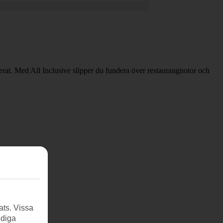
erat. Med All Inclusive slipper du fundera över restaurangnotor och
ats. Vissa
ndiga