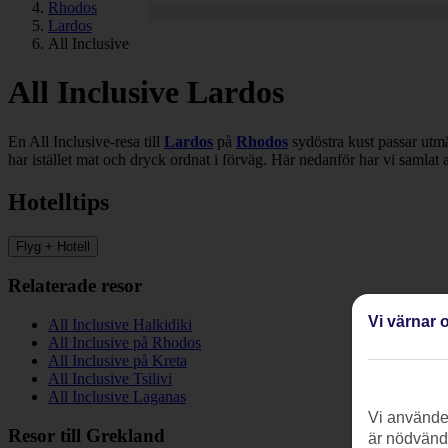
Rhodos
Lardos
All Inclusive
All Inclusive Lardos
En All Inclusive-resa till
Lardos
på
Rhodos
sydöstra kust passar utmä
har istället mat och dryck ordnat i förväg. Här nedanför har vi samlat a
Hotelltips
Flyg + Hotell
Relaterade resor
Vi värnar o
All Inclusive Halkidiki
All Inclusive på Rhodos
All Inclusive på Kreta
All Inclusive Tsilivi
All Inclusive Laganas
Vi använder
Resor till Grekland
är nödvändi