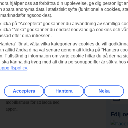
ndra hjälper oss att förbättra din upplevelse, ge dig personligt 
h spara anonyma data i statistiskt syfte (funktionella cookies, sta
 marknadsföringscookies).
klicka på ”Acceptera” godkänner du användning av samtliga coo
klicka ”Neka” godkänner du endast nödvändiga cookies och vå
assad efter dina intressen.
Hantera” för att välja vilka kategorier av cookies du vill godkänna
n alltid ändra dina val senare genom att klicka på ”Hantera coo
n. Fullständig information om varje cookie hittar du på denna s
 du ska känna dig trygg med att dina personuppgifter är säkra hos
ppgiftspolicy
.
adda ner TUI-appen idag!
Få erb
Acceptera
Hantera
Neka
Scanna QR-koden med din
Pr
mobilkamera för att ladda ned
appen.
Följ o