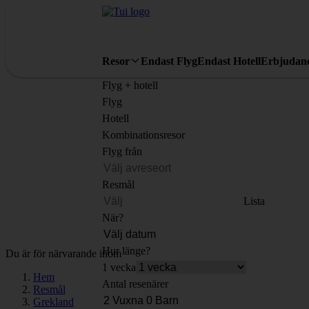
Resor
Endast Flyg
Endast Hotell
Erbjudan
Flyg + hotell
Flyg
Hotell
Kombinationsresor
Flyg från
Resmål
Lista
När?
Hur länge?
Du är för närvarande inom
1 vecka
Hem
Antal resenärer
Resmål
Grekland