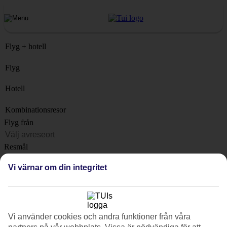
Flyg + hotell
Flyg
Hotell
Kombinationsresor
Flyg från
Resmål
Lista
Vi värnar om din integritet
När?
Hur länge?
1 vecka
Vi använder cookies och andra funktioner från våra
Antal resenärer