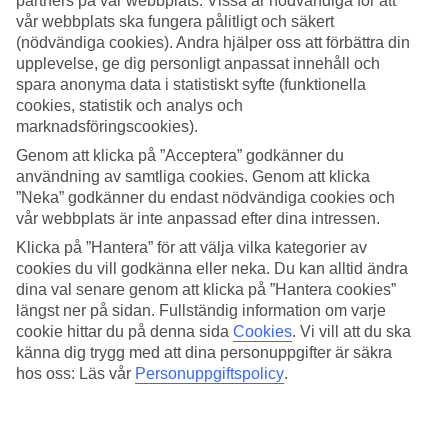
partners på vår webbplats. Vissa är nödvändiga för att
vår webbplats ska fungera pålitligt och säkert
Sök
(nödvändiga cookies). Andra hjälper oss att förbättra din
upplevelse, ge dig personligt anpassat innehåll och
spara anonyma data i statistiskt syfte (funktionella
cookies, statistik och analys och
Du är för närvarande inom
marknadsföringscookies).
Hem
Genom att klicka på ”Acceptera” godkänner du
Resmål
användning av samtliga cookies. Genom att klicka
Grekland
”Neka” godkänner du endast nödvändiga cookies och
Naxos
vår webbplats är inte anpassad efter dina intressen.
Plaka
Sista Minuten
Klicka på ”Hantera” för att välja vilka kategorier av
cookies du vill godkänna eller neka. Du kan alltid ändra
Sista Minuten till Plaka
dina val senare genom att klicka på ”Hantera cookies”
längst ner på sidan. Fullständig information om varje
cookie hittar du på denna sida
Cookies
.
Vi vill att du ska
Hotelltips
känna dig trygg med att dina personuppgifter är säkra
hos oss: Läs vår
Personuppgiftspolicy
.
Flyg + Hotell
Endast hotell