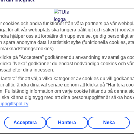
s
Just nu har vi inga hotell till försäljning
 cookies och andra funktioner från våra partners på vår webbpl
ga för att vår webbplats ska fungera pålitligt och säkert (nödvä
ndra hjälper oss att förbättra din upplevelse, ge dig personligt 
h spara anonyma data i statistiskt syfte (funktionella cookies, sta
 marknadsföringscookies).
klicka på ”Acceptera” godkänner du användning av samtliga coo
klicka ”Neka” godkänner du endast nödvändiga cookies och vå
assad efter dina intressen.
a ner TUI-appen idag!
Få erbj
Hantera” för att välja vilka kategorier av cookies du vill godkänna
Scanna QR-koden med din
Pr
n alltid ändra dina val senare genom att klicka på ”Hantera coo
mobilkamera för att ladda ned
n. Fullständig information om varje cookie hittar du på denna s
appen.
 du ska känna dig trygg med att dina personuppgifter är säkra hos
Följ os
ppgiftspolicy
.
Acceptera
Hantera
Neka