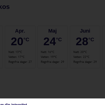
kos
Apr.
Maj
Juni
20
24
28
°C
°C
°C
Natt
:
13°C
Natt
:
16°C
Natt
:
20°C
Vatten
:
17°C
Vatten
:
19°C
Vatten
:
22°C
Regnfria dagar
:
27
Regnfria dagar
:
29
Regnfria dagar
:
29
m din integritet