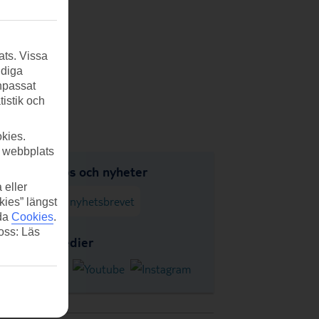
ats. Vissa
ndiga
anpassat
tistik och
kies.
r webbplats
udanden, tips och nyheter
 eller
enumerera på nyhetsbrevet
kies” längst
ida
Cookies
.
 oss: Läs
s i sociala medier