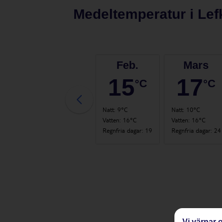
Medeltemperatur i
Lef
Jan.
Feb.
Mars
15
15
17
°C
°C
°C
Natt
:
9°C
Natt
:
9°C
Natt
:
10°C
Vatten
:
16°C
Vatten
:
16°C
Vatten
:
16°C
Regnfria dagar
:
19
Regnfria dagar
:
19
Regnfria dagar
:
24
Vi värnar o