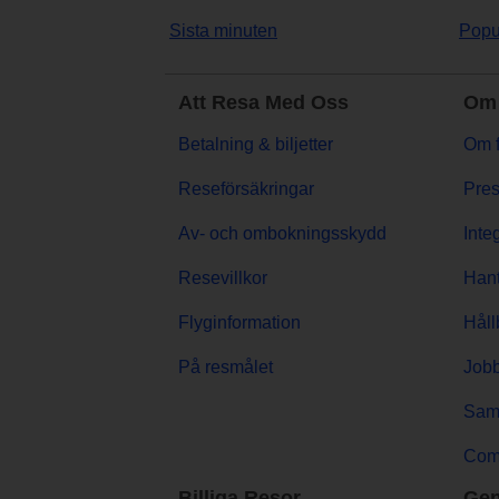
Sista minuten
Popu
Att Resa Med Oss
Om 
Betalning & biljetter
Om f
Reseförsäkringar
Pres
Av- och ombokningsskydd
Inte
Resevillkor
Hant
Flyginformation
Håll
På resmålet
Jobb
Sama
Comp
Billiga Resor
Gen