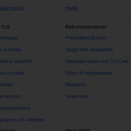
lära resmål
Hotell
TUI
Rekommenderat
öretaget
Presentkort på resor
s & media
Tryggt med resegaranti
gritet & säkerhet
Delbetala resan med TUI Card
era cookies
Villkor för erbjudanden
barhet
Workation
a hos oss
Singelresor
rbetspartners
liance och integritet
vägar
Mest Sökt