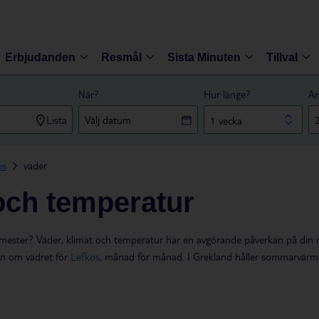
Erbjudanden
Resmål
Sista Minuten
Tillval
När?
Hur länge?
An
Lista
1 vecka
os
vader
och temperatur
semester? Väder, klimat och temperatur har en avgörande påverkan på din re
ion om vädret för
Lefkos
, månad för månad. I Grekland håller sommarvärmen