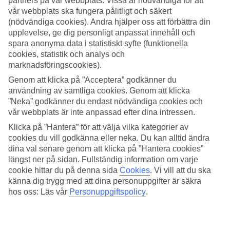
partners på vår webbplats. Vissa är nödvändiga för att
vår webbplats ska fungera pålitligt och säkert
Sök
(nödvändiga cookies). Andra hjälper oss att förbättra din
upplevelse, ge dig personligt anpassat innehåll och
spara anonyma data i statistiskt syfte (funktionella
cookies, statistik och analys och
Du är för närvarande inom
marknadsföringscookies).
Hem
Genom att klicka på ”Acceptera” godkänner du
Resmål
användning av samtliga cookies. Genom att klicka
Grekland
”Neka” godkänner du endast nödvändiga cookies och
Korfu
vår webbplats är inte anpassad efter dina intressen.
Barbati
Sista Minuten
Klicka på ”Hantera” för att välja vilka kategorier av
cookies du vill godkänna eller neka. Du kan alltid ändra
Sista Minuten Barbati
dina val senare genom att klicka på ”Hantera cookies”
längst ner på sidan. Fullständig information om varje
cookie hittar du på denna sida
Cookies
.
Vi vill att du ska
Här hittar du våra sista minuten-resor som
Barbati
har att erbjuda.
känna dig trygg med att dina personuppgifter är säkra
Smidiga och billiga paketresor som tar dig till värmen. På vissa av
hos oss: Läs vår
Personuppgiftspolicy
.
våra sista minuten-resor ingår
All Inclusive
medan andra
erbjudanden är av mer avskalad karaktär - här finns något för alla
smaker och plånböcker.