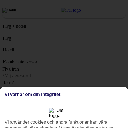
Flyg + hotell
Flyg
Hotell
Kombinationsresor
Flyg från
Resmål
Lista
Vi värnar om din integritet
När?
Hur länge?
1 vecka
Vi använder cookies och andra funktioner från våra
Antal resenärer