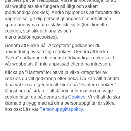
partners på vår webbplats. Vissa är nödvändiga för att
vår webbplats ska fungera pålitligt och säkert
Sök
(nödvändiga cookies). Andra hjälper oss att förbättra din
upplevelse, ge dig personligt anpassat innehåll och
spara anonyma data i statistiskt syfte (funktionella
cookies, statistik och analys och
Du är för närvarande inom
marknadsföringscookies).
Hem
Genom att klicka på ”Acceptera” godkänner du
Resmål
användning av samtliga cookies. Genom att klicka
Frankrike
”Neka” godkänner du endast nödvändiga cookies och
Sista Minuten
vår webbplats är inte anpassad efter dina intressen.
Klicka på ”Hantera” för att välja vilka kategorier av
Sista Minuten Frankrike
cookies du vill godkänna eller neka. Du kan alltid ändra
dina val senare genom att klicka på ”Hantera cookies”
Här hittar du våra sista minuten-resor som
Frankrike
har att erbjuda.
längst ner på sidan. Fullständig information om varje
Smidiga och billiga paketresor som tar dig till värmen. På vissa av
cookie hittar du på denna sida
Cookies
.
Vi vill att du ska
våra sista minuten-resor ingår
All Inclusive
medan andra
känna dig trygg med att dina personuppgifter är säkra
erbjudanden är av mer avskalad karaktär - här finns något för alla
hos oss: Läs vår
Personuppgiftspolicy
.
smaker och plånböcker.
Hotelltips