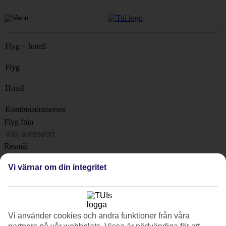
Flyg + hotell
Flyg
Hotell
Kombinationsresor
Flyg från
Resmål
Lista
Vi värnar om din integritet
När?
Hur länge?
1 vecka
Vi använder cookies och andra funktioner från våra
Antal resenärer