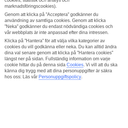
cookies, statistik och analys och
4.3/5
marknadsföringscookies).
Standard
3.9/5
Genom att klicka på ”Acceptera” godkänner du
användning av samtliga cookies. Genom att klicka
Om hotellet
”Neka” godkänner du endast nödvändiga cookies och
vår webbplats är inte anpassad efter dina intressen.
4*
Klicka på ”Hantera” för att välja vilka kategorier av
Officiell klassificering
cookies du vill godkänna eller neka. Du kan alltid ändra
Det 4-stjärniga hotellet Servotel Saint Vincent i Nice är ett hotell
dina val senare genom att klicka på ”Hantera cookies”
med bar, frukostbuffé och WiFi. På området finns det
längst ner på sidan. Fullständig information om varje
parkeringsmöjligheter. Hotellet hade sin senaste renovering år 2020.
cookie hittar du på denna sida
Cookies
.
Vi vill att du ska
Följande kreditkort accepteras på hotellet: American Express, EC
känna dig trygg med att dina personuppgifter är säkra
Maestro, Mastercard och Visa.
hos oss: Läs vår
Personuppgiftspolicy
.
Snabbfakta
Bad/strand
8,8 km
Utomhuspool
Ja
Restaurang/Bar
Ja/Ja
Transfertid