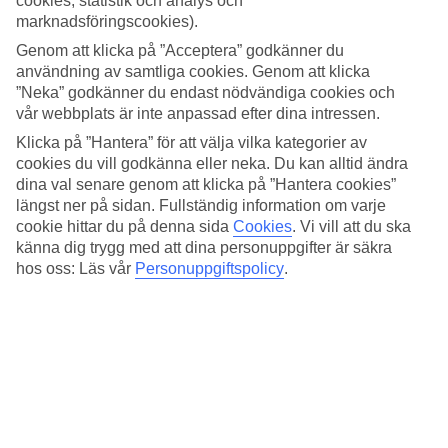
cookies, statistik och analys och
4.6/5
marknadsföringscookies).
Sovkvalitet
4.4/5
Genom att klicka på ”Acceptera” godkänner du
Standard
användning av samtliga cookies. Genom att klicka
4.5/5
”Neka” godkänner du endast nödvändiga cookies och
vår webbplats är inte anpassad efter dina intressen.
Om hotellet
Klicka på ”Hantera” för att välja vilka kategorier av
4*
cookies du vill godkänna eller neka. Du kan alltid ändra
Officiell klassificering
dina val senare genom att klicka på ”Hantera cookies”
längst ner på sidan. Fullständig information om varje
Charmigt och ombonat nära Promenade des
cookie hittar du på denna sida
Cookies
.
Vi vill att du ska
Anglais
känna dig trygg med att dina personuppgifter är säkra
hos oss: Läs vår
Personuppgiftspolicy
.
Le Grimaldi by Happy Culture har ett attraktivt läge i centrala Nice.
Det är bara ett par hundra meter till den kända strandpromenaden
Promenade des Anglais. På hotellets möts du av en charmig,
färgglad och ombonad inredning. Alla rum varierar i stil och interiör.
Bara en halvtimmes bilresa bort ligger Cannes och Monaco, ett
perfekt utflyktsmål för dig som planerar att hyra bil under resan.
På hotellet finns: