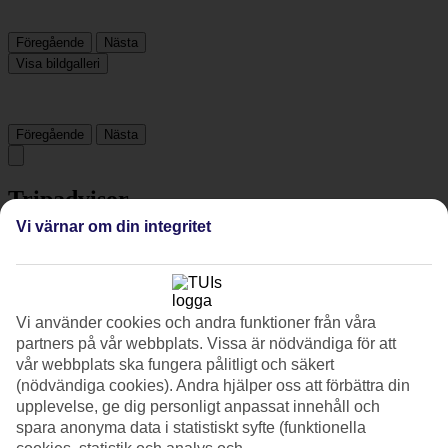
Föregående
Nästa
Visa bildgalleri
Föregående
Nästa
Tripadvisor
Vi värnar om din integritet
4.4/5
Betyg av
4.4 / 5
från
883 omdömen
Vi använder cookies och andra funktioner från våra
Renlighet
partners på vår webbplats. Vissa är nödvändiga för att
4.5/5
Läge
vår webbplats ska fungera pålitligt och säkert
4.8/5
(nödvändiga cookies). Andra hjälper oss att förbättra din
Rum
upplevelse, ge dig personligt anpassat innehåll och
4.4/5
spara anonyma data i statistiskt syfte (funktionella
Service