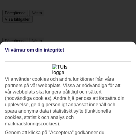
Föregående
Nästa
Visa bildgalleri
Föregående
Nästa
Vi värnar om din integritet
Tripadvisor
4/5
Vi använder cookies och andra funktioner från våra
partners på vår webbplats. Vissa är nödvändiga för att
Betyg av
4 / 5
från
1034 omdömen
vår webbplats ska fungera pålitligt och säkert
(nödvändiga cookies). Andra hjälper oss att förbättra din
Renlighet
upplevelse, ge dig personligt anpassat innehåll och
4.5/5
Läge
spara anonyma data i statistiskt syfte (funktionella
3.8/5
cookies, statistik och analys och
Rum
marknadsföringscookies).
4.1/5
Service
Genom att klicka på ”Acceptera” godkänner du