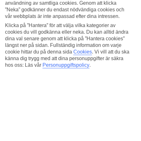
4.1/5
användning av samtliga cookies. Genom att klicka
Sovkvalitet
”Neka” godkänner du endast nödvändiga cookies och
4.3/5
vår webbplats är inte anpassad efter dina intressen.
Standard
4/5
Klicka på ”Hantera” för att välja vilka kategorier av
cookies du vill godkänna eller neka. Du kan alltid ändra
Om hotellet
dina val senare genom att klicka på ”Hantera cookies”
längst ner på sidan. Fullständig information om varje
3*
cookie hittar du på denna sida
Cookies
.
Vi vill att du ska
Officiell klassificering
känna dig trygg med att dina personuppgifter är säkra
hos oss: Läs vår
Personuppgiftspolicy
.
Det 3-stjärniga hotellet Hotel ibis Styles Nice Aéroport Arenas i
Nice är ett hotell med bar, frukostbuffé och WiFi. Är barnen med på
resan finns lekplats. På området finns det parkeringsmöjligheter.
Följande kreditkort accepteras på hotellet: American Express,
Mastercard och Visa.
Snabbfakta
Utomhuspool
Ja
Bar
Ja
Transfertid