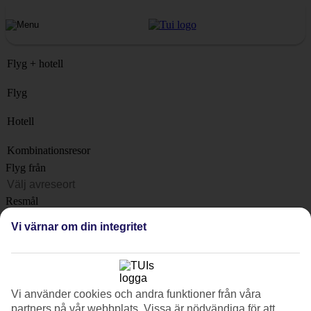
Flyg + hotell
Flyg
Hotell
Kombinationsresor
Flyg från
Resmål
Lista
Vi värnar om din integritet
När?
Hur länge?
1 vecka
Vi använder cookies och andra funktioner från våra
Antal resenärer
partners på vår webbplats. Vissa är nödvändiga för att