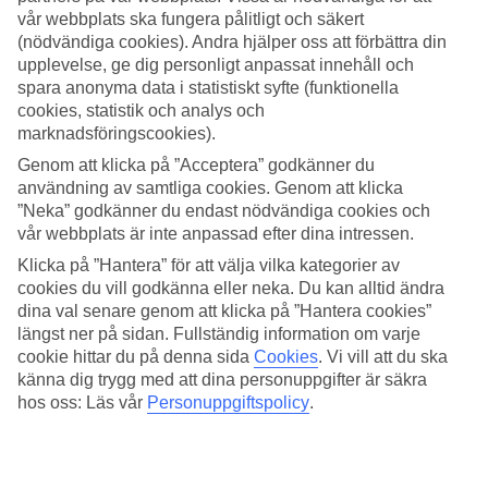
vår webbplats ska fungera pålitligt och säkert
Sök
(nödvändiga cookies). Andra hjälper oss att förbättra din
upplevelse, ge dig personligt anpassat innehåll och
spara anonyma data i statistiskt syfte (funktionella
cookies, statistik och analys och
Du är för närvarande inom
marknadsföringscookies).
Genom att klicka på ”Acceptera” godkänner du
Hem
användning av samtliga cookies. Genom att klicka
Resmål
Estland
”Neka” godkänner du endast nödvändiga cookies och
Sista Minuten
vår webbplats är inte anpassad efter dina intressen.
Klicka på ”Hantera” för att välja vilka kategorier av
Sista Minuten Estland
cookies du vill godkänna eller neka. Du kan alltid ändra
dina val senare genom att klicka på ”Hantera cookies”
längst ner på sidan. Fullständig information om varje
Här hittar du våra sista minuten-resor som Estland har att erbjuda.
Smidiga och billiga paketresor som tar dig till värmen. På vissa av
cookie hittar du på denna sida
Cookies
.
Vi vill att du ska
våra sista minuten-resor ingår
All Inclusive
medan andra
känna dig trygg med att dina personuppgifter är säkra
erbjudanden är av mer avskalad karaktär - här finns något för alla
hos oss: Läs vår
Personuppgiftspolicy
.
smaker och plånböcker.
Hotelltips