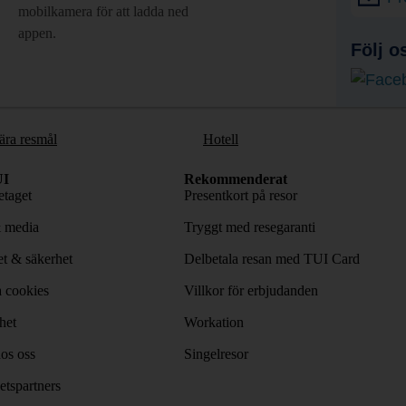
mobilkamera för att ladda ned
appen.
Följ o
ära resmål
Hotell
I
Rekommenderat
taget
Presentkort på resor
& media
Tryggt med resegaranti
tet & säkerhet
Delbetala resan med TUI Card
 cookies
Villkor för erbjudanden
het
Workation
os oss
Singelresor
tspartners