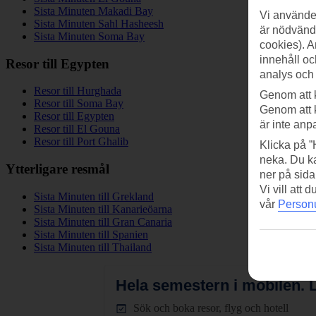
Sista Minuten Makadi Bay
Vi använder
Sista Minuten Sahl Hasheesh
är nödvändi
Sista Minuten Soma Bay
cookies). A
innehåll oc
Resor till Egypten
analys och
Resor till Hurghada
Genom att 
Resor till Soma Bay
Genom att 
Resor till Egypten
är inte anp
Resor till El Gouna
Resor till Port Ghalib
Klicka på ”
neka. Du ka
Ytterligare resmål
ner på sida
Vi vill att
Sista Minuten till Grekland
vår
Personu
Sista Minuten till Kanarieöarna
Sista Minuten till Gran Canaria
Sista Minuten till Spanien
Sista Minuten till Thailand
Hela semestern i mobilen.
L
Sök och boka resor, flyg och hotell