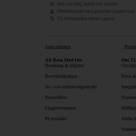
Info om flyg, hotell och transfer
Direktkontakt med guiderna dygnet runt
Få erbjudanden direkt i appen
Sista minuten
Popul
Att Resa Med Oss
Om TU
Betalning & biljetter
Om före
Reseförsäkringar
Press 
Av- och ombokningsskydd
Integri
Resevillkor
Hantera
Flyginformation
Hållbar
På resmålet
Jobba h
Samarbe