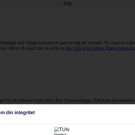
Sök
 Smidiga och billiga paketresor som tar dig till värmen. På vissa av våra
er. Hittar du inget här så kolla in
alla våra hotell längs Marsa Alam-ku
ngd för att anpassa resan efter dina förutsättningar. Eftersom det handl
 boka din nästa semester till Port Ghalib!
m din integritet