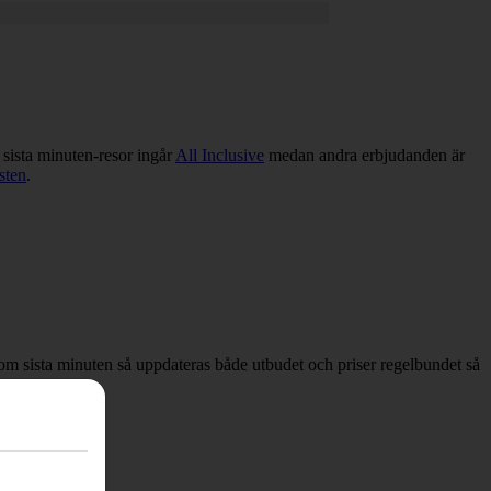
 sista minuten-resor ingår
All Inclusive
medan andra erbjudanden är
sten
.
ar om sista minuten så uppdateras både utbudet och priser regelbundet så