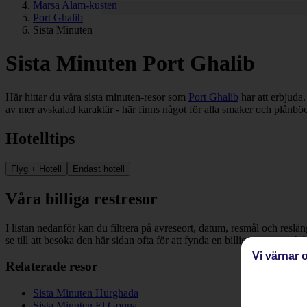
Marsa Alam-kusten
Port Ghalib
Sista Minuten
Sista Minuten Port Ghalib
Här hittar du våra sista minuten-resor som
Port Ghalib
har att erbjuda.
av mer avskalad karaktär - här finns något för alla smaker och plånböck
Hotelltips
Flyg + Hotell
Endast hotell
Våra billiga restresor
I listan nedanför kan du filtrera på avreseort, datum, resmål och reslä
se till att besöka den här sidan ofta för att fynda en billig restresa och
Vi värnar o
Relaterade resor
Sista Minuten Hurghada
Sista Minuten El Gouna