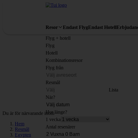
Resor
Endast Flyg
Endast Hotell
Erbjudan
Flyg + hotell
Flyg
Hotell
Kombinationsresor
Flyg från
Resmål
Lista
När?
Hur länge?
Du är för närvarande inom
1 vecka
Hem
Antal resenärer
Resmål
Egypten