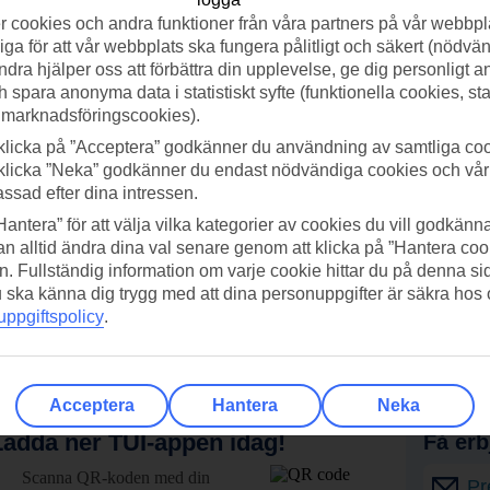
 cookies och andra funktioner från våra partners på vår webbpl
ga för att vår webbplats ska fungera pålitligt och säkert (nödvä
ndra hjälper oss att förbättra din upplevelse, ge dig personligt 
h spara anonyma data i statistiskt syfte (funktionella cookies, sta
 marknadsföringscookies).
klicka på ”Acceptera” godkänner du användning av samtliga coo
klicka ”Neka” godkänner du endast nödvändiga cookies och vå
assad efter dina intressen.
Hantera” för att välja vilka kategorier av cookies du vill godkänna
n alltid ändra dina val senare genom att klicka på ”Hantera coo
n. Fullständig information om varje cookie hittar du på denna s
 du ska känna dig trygg med att dina personuppgifter är säkra hos
ppgiftspolicy
.
Acceptera
Hantera
Neka
adda ner TUI-appen idag!
Få erb
Scanna QR-koden med din
Pr