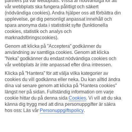
partners på vår webbplats. Vissa är nödvändiga för att
vår webbplats ska fungera pålitligt och säkert
Sök
(nödvändiga cookies). Andra hjälper oss att förbättra din
upplevelse, ge dig personligt anpassat innehåll och
spara anonyma data i statistiskt syfte (funktionella
cookies, statistik och analys och
Du är för närvarande inom
marknadsföringscookies).
Hem
Genom att klicka på ”Acceptera” godkänner du
Resmål
användning av samtliga cookies. Genom att klicka
Egypten
”Neka” godkänner du endast nödvändiga cookies och
Marsa Alam-kusten
vår webbplats är inte anpassad efter dina intressen.
El Quseir
All Inclusive
Klicka på ”Hantera” för att välja vilka kategorier av
cookies du vill godkänna eller neka. Du kan alltid ändra
All Inclusive El Quseir
dina val senare genom att klicka på ”Hantera cookies”
längst ner på sidan. Fullständig information om varje
cookie hittar du på denna sida
Cookies
.
Vi vill att du ska
Våra All Inclusive-resor är det perfekta valet för dig som vill äta och
känna dig trygg med att dina personuppgifter är säkra
dricka gott på hotellet utan att behöva tänka på notan. Charterresor
hos oss: Läs vår
Personuppgiftspolicy
.
med All Inclusive innebär helt enkelt att både vuxna och barn kan ta
för sig av mat, dryck, glass och godsaker. Att boka en resa med All
Inclusive när du ska åka till
El Quseir
på semester ger alltså det bästa
av två världar under din semester: sol och värme – och en