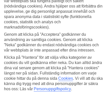
vår webbplats ska fungera pålitligt och säkert
(nödvändiga cookies). Andra hjälper oss att förbättra din
Sök
upplevelse, ge dig personligt anpassat innehåll och
spara anonyma data i statistiskt syfte (funktionella
cookies, statistik och analys och
marknadsföringscookies).
Du är för närvarande inom
Genom att klicka på ”Acceptera” godkänner du
Hem
användning av samtliga cookies. Genom att klicka
Resmål
”Neka” godkänner du endast nödvändiga cookies och
Egypten
vår webbplats är inte anpassad efter dina intressen.
Hurghada-kusten
Soma Bay
Klicka på ”Hantera” för att välja vilka kategorier av
All Inclusive
cookies du vill godkänna eller neka. Du kan alltid ändra
dina val senare genom att klicka på ”Hantera cookies”
All Inclusive Soma Bay
längst ner på sidan. Fullständig information om varje
cookie hittar du på denna sida
Cookies
.
Vi vill att du ska
känna dig trygg med att dina personuppgifter är säkra
Hotelltips
hos oss: Läs vår
Personuppgiftspolicy
.
Flyg + Hotell
Relaterade resor